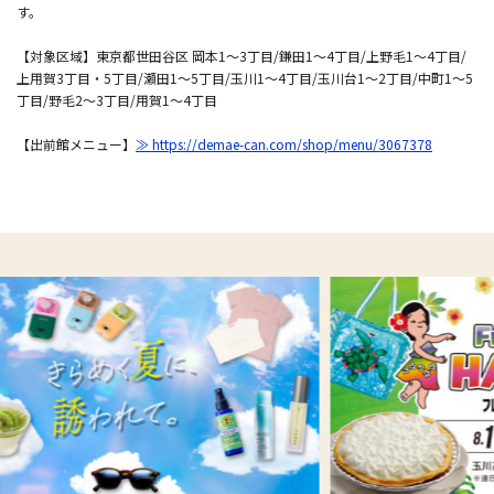
す。
【対象区域】東京都世田谷区 岡本1～3丁目/鎌田1～4丁目/上野毛1～4丁目/
上用賀3丁目・5丁目/瀬田1～5丁目/玉川1～4丁目/玉川台1～2丁目/中町1～5
丁目/野毛2～3丁目/用賀1～4丁目
【出前館メニュー】
≫ https://demae-can.com/shop/menu/3067378