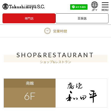
JP
MENU
専門店
百貨店
English
営業時間
中文（繁體）
中文（简体）
한국어
SHOP&RESTAURANT
ショップ&レストラン
Japanese
南館
6F