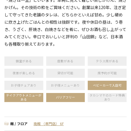
「焼きは一生」といいます。単純に見えて難しい蒸しかげん、焼き
かげん。その技術の粋をご賞味ください。創業以来120年、注ぎ足
して守ってきた老舗のタレは、どちらかといえば甘め。少し硬め
に炊き上げたごはんとの相性は抜群です。夜や休日の昼は、う巻
き、うざく、肝焼き、白焼きなどを肴に、ぜひお酒も召し上がって
みてください。辛口でおいしいと評判の「山田錦」など、日本酒
も各種取り揃えております。
個室がある
座敷がある
テラス席がある
夜景が楽しめる
貸切が可能
席予約が可能
お子様チェアあり
お子様メニューあり
ベビーカーで入店可
テイクアウトメニューが
タカシマヤのカード特典
バリアフリー
ある
あり
館 / フロア
南館 （専門店） 6F