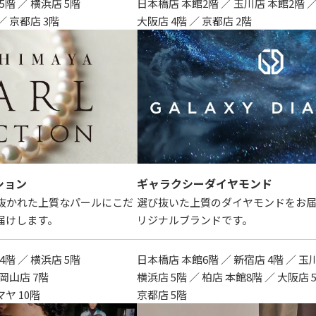
5階 ／ 横浜店 5階
日本橋店 本館2階 ／ 玉川店 本館2階 ／
／ 京都店 3階
大阪店 4階 ／ 京都店 2階
ション
ギャラクシーダイヤモンド
抜かれた上質なパールにこだ
選び抜いた上質のダイヤモンドをお
届けします。
リジナルブランドです。
4階 ／ 横浜店 5階
日本橋店 本館6階 ／ 新宿店 4階 ／ 玉
 岡山店 7階
横浜店 5階 ／ 柏店 本館8階 ／ 大阪店 
ヤ 10階
京都店 5階