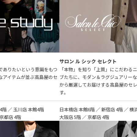
サロン ル シック セレクト
でありたいという意識をもつ
「本物」を知り「上質」にこだわる
なアイテムが並ぶ高島屋のセ
ブたちに、モダン＆ラグジュアリーな
から厳選してお届けする高島屋のセ
す。
4階 ／ 玉川店 本館4階
日本橋店 本館6階 ／ 新宿店 4階 ／ 横
 京都店 4階
大阪店 5階 ／ 京都店 4階