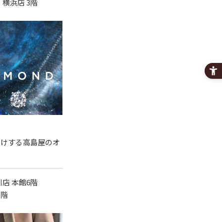
 横浜店 3階
届けする高島屋のオ
川店 本館6階
5階