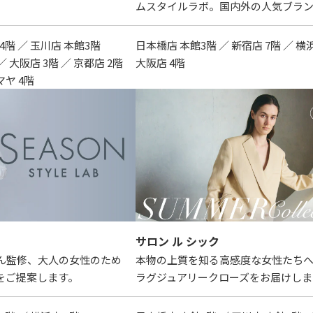
ムスタイルラボ。国内外の人気ブラ
4階 ／ 玉川店 本館3階
日本橋店 本館3階 ／ 新宿店 7階 ／ 横
／ 大阪店 3階 ／ 京都店 2階
大阪店 4階
ヤ 4階
サロン ル シック
ん監修、大人の女性のため
本物の上質を知る高感度な女性たち
をご提案します。
ラグジュアリークローズをお届けしま