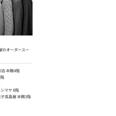
屋のオーダースー
川店 本館4階
4階
階
シマヤ 8階
米子高島屋 本館3階