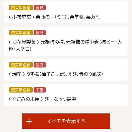
関東甲信越
長野
〈 小布施堂 〉
栗鹿の子（ミニ）、栗羊羹、栗落雁
関東甲信越
新潟
〈 浪花屋製菓 〉
元祖柿の種、元祖柿の種巾着（柿ピー・大
粒・大辛口）
関東甲信越
新潟
〈 瑞花 〉
うす揚（柚子こしょう、えび、青のり風味）
関東甲信越
千葉
〈 なごみの米屋 〉
ぴーなっつ最中
すべてを表示する