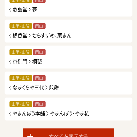
〈 敷島堂 〉
夢二
山陽・山陰
岡山
〈 橘香堂 〉
むらすずめ、栗まん
山陽・山陰
岡山
〈 京御門 〉
桐襲
山陽・山陰
岡山
〈 なまくらや三代 〉
煎餅
山陽・山陰
岡山
〈 やまんぼう本舗 〉
やまんぼう・やま苞
すべてを表示する