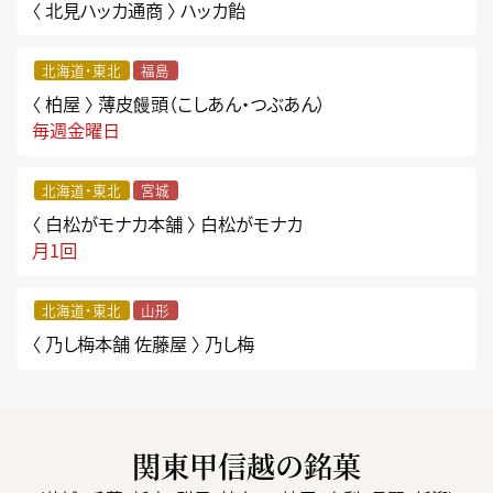
〈 北見ハッカ通商 〉
ハッカ飴
北海道・東北
福島
〈 柏屋 〉
薄皮饅頭（こしあん・つぶあん）
毎週金曜日
北海道・東北
宮城
〈 白松がモナカ本舗 〉
白松がモナカ
月1回
北海道・東北
山形
〈 乃し梅本舗 佐藤屋 〉
乃し梅
関東甲信越の銘菓