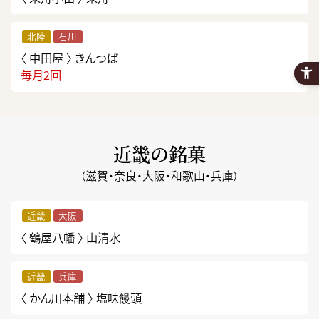
北陸
石川
〈 中田屋 〉
きんつば
毎月2回
近畿の銘菓
（滋賀・奈良・大阪・和歌山・兵庫）
近畿
大阪
〈 鶴屋八幡 〉
山清水
近畿
兵庫
〈 かん川本舗 〉
塩味饅頭