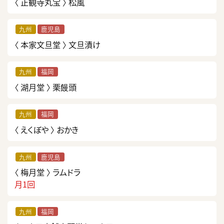
〈 正観寺丸宝 〉
松風
九州
鹿児島
〈 本家文旦堂 〉
文旦漬け
九州
福岡
〈 湖月堂 〉
栗饅頭
九州
福岡
〈 えくぼや 〉
おかき
九州
鹿児島
〈 梅月堂 〉
ラムドラ
月1回
九州
福岡