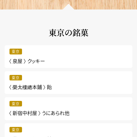
東京の銘菓
東京
〈 泉屋 〉
クッキー
東京
〈 榮太樓總本鋪 〉
飴
東京
〈 新宿中村屋 〉
うにあられ他
東京