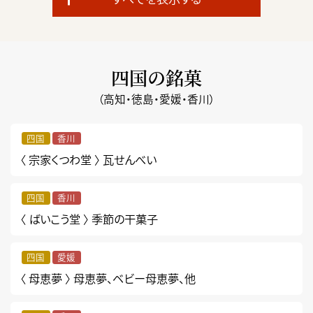
四国の銘菓
（高知・徳島・愛媛・香川）
四国
香川
〈 宗家くつわ堂 〉
瓦せんべい
四国
香川
〈 ばいこう堂 〉
季節の干菓子
四国
愛媛
〈 母恵夢 〉
母恵夢、ベビー母恵夢、他