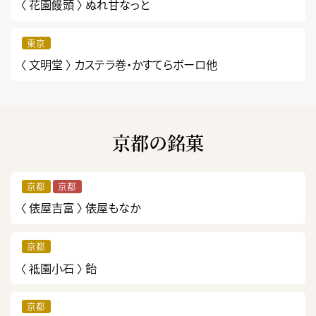
〈 花園饅頭 〉
ぬれ甘なっと
東京
〈 文明堂 〉
カステラ巻・かすてらボーロ他
京都の銘菓
京都
京都
〈 俵屋吉富 〉
俵屋もなか
京都
〈 祗園小石 〉
飴
京都