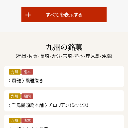
すべてを表示する
九州の銘菓
（福岡・佐賀・長崎・大分・宮崎・熊本・鹿児島・沖縄）
九州
熊本
〈 風雅 〉
風雅巻き
九州
福岡
〈 千鳥饅頭総本舗 〉
チロリアン（ミックス）
九州
熊本