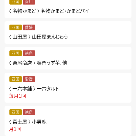
四国
香川
〈 名物かまど 〉
名物かまど・かまどパイ
四国
愛媛
〈 山田屋 〉
山田屋まんじゅう
四国
徳島
〈 栗尾商店 〉
鳴門うず芋、他
四国
愛媛
〈 一六本舗 〉
一六タルト
毎月1回
四国
徳島
〈 富士屋 〉
小男鹿
月1回