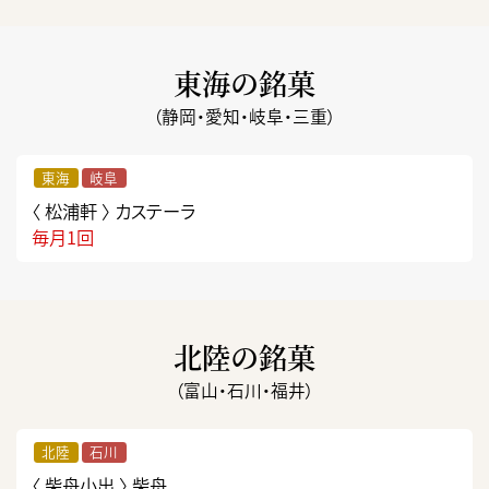
東海の銘菓
（静岡・愛知・岐阜・三重）
東海
岐阜
〈 松浦軒 〉
カステーラ
毎月1回
北陸の銘菓
（富山・石川・福井）
北陸
石川
〈 柴舟小出 〉
柴舟