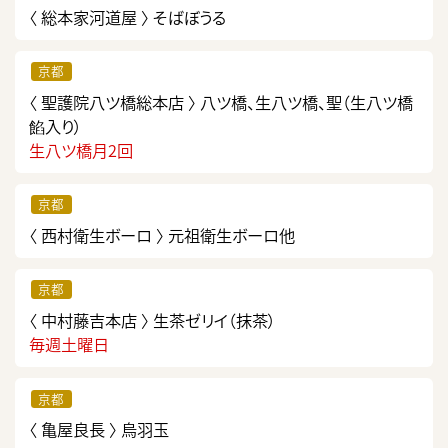
〈 総本家河道屋 〉
そばぼうる
京都
〈 聖護院八ツ橋総本店 〉
八ツ橋、生八ツ橋、聖（生八ツ橋
餡入り）
生八ツ橋月2回
京都
〈 西村衛生ボーロ 〉
元祖衛生ボーロ他
京都
〈 中村藤吉本店 〉
生茶ゼリイ（抹茶）
毎週土曜日
京都
〈 亀屋良長 〉
烏羽玉