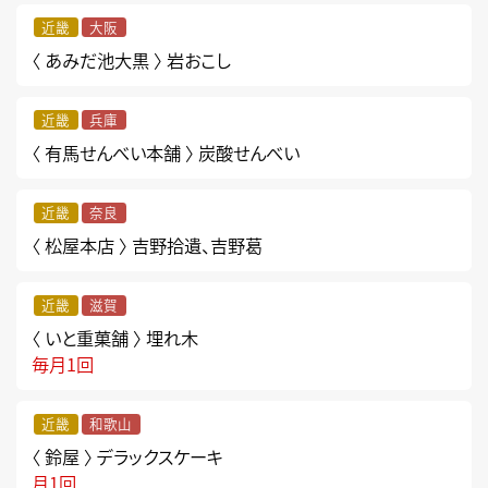
近畿
大阪
〈 あみだ池大黒 〉
岩おこし
近畿
兵庫
〈 有馬せんべい本舗 〉
炭酸せんべい
近畿
奈良
〈 松屋本店 〉
吉野拾遺、吉野葛
近畿
滋賀
〈 いと重菓舗 〉
埋れ木
毎月1回
近畿
和歌山
〈 鈴屋 〉
デラックスケーキ
月1回