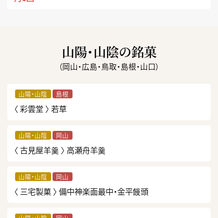
山陽・山陰の銘菓
（岡山・広島・鳥取・島根・山口）
山陽・山陰
島根
〈 彩雲堂 〉
若草
山陽・山陰
岡山
〈 古見屋羊羹 〉
高瀬舟羊羹
山陽・山陰
岡山
〈 三宅製菓 〉
備中神楽面最中・金平饅頭
山陽・山陰
岡山