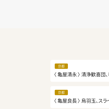
京都
〈 亀屋清永 〉
清浄歓喜団
京都
〈 亀屋良長 〉
烏羽玉、スラ