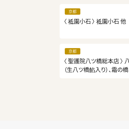
京都
〈 祗園小石 〉
祗園小石 他
京都
〈 聖護院八ツ橋総本店 〉
（生八ツ橋餡入り）、霜の橋