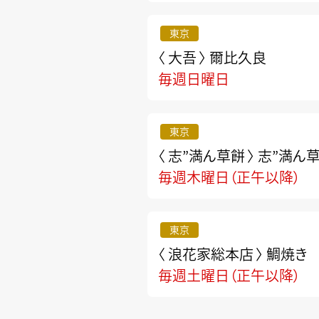
東京
〈 大吾 〉
爾比久良
毎週日曜日
東京
〈 志”満ん草餅 〉
志”満ん
毎週木曜日（正午以降）
東京
〈 浪花家総本店 〉
鯛焼き
毎週土曜日（正午以降）