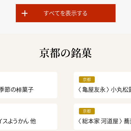
すべてを表示する
京都の銘菓
京都
、季節の棹菓子
〈 亀屋友永 〉
小丸松
京都
イスようかん 他
〈 総本家 河道屋 〉
蕎