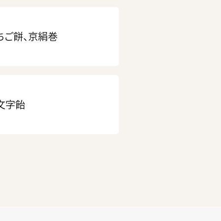
ちご餅、京絹巻
文字飴