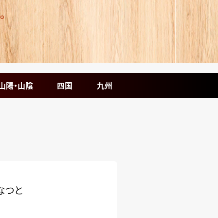
。
山陽・山陰
四国
九州
なつと