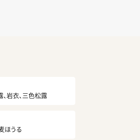
露、岩衣、三色松露
麦ほうる