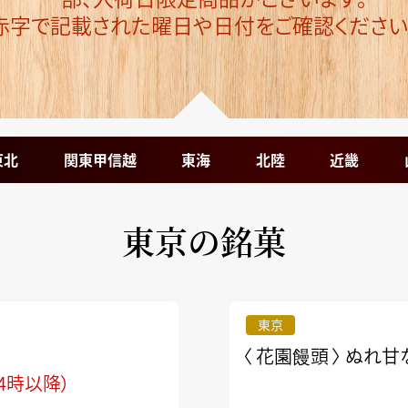
赤字で記載された曜日や日付をご確認ください
東北
関東甲信越
東海
北陸
近畿
東京の銘菓
東京
〈 花園饅頭 〉
ぬれ甘
4時以降）