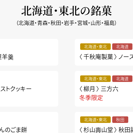
北海道・東北の銘菓
（北海道・青森・秋田・岩手・宮城・山形・福島）
北海道・東北
北海道
屋羊羹
〈 千秋庵製菓 〉
ノー
北海道・東北
北海道
ピストクッキー
〈 柳月 〉
三方六
冬季限定
北海道・東北
秋田
んのごま餅
〈 杉山壽山堂 〉
秋田