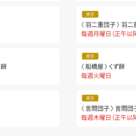
東京
〈 羽二重団子 〉
羽二
毎週月曜日（正午以
東京
草餅
〈 船橋屋 〉
くず餅
毎週火曜日
東京
〈 言問団子 〉
言問団
毎週木曜日（正午以