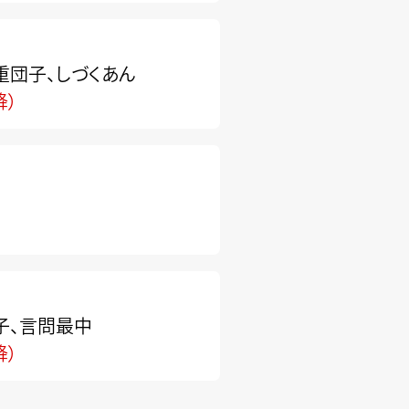
重団子、しづくあん
降）
子、言問最中
降）