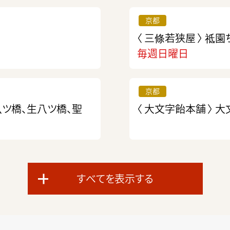
京都
〈 三條若狭屋 〉
祗園
毎週日曜日
京都
八ツ橋、生八ツ橋、聖
〈 大文字飴本舗 〉
大
すべてを表示する