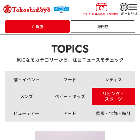
07
JP
MENU
今日の新宿高島屋
（百貨店）
百貨店
専門店
TOPICS
気になるカテゴリーから、注目ニュースをチェック
催・イベント
フード
レディス
リビング・
メンズ
ベビー・キッズ
スポーツ
ビューティー
アート
呉服・宝飾・時計