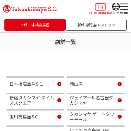
10
JP
MENU
今日の日本橋高島屋
本館 日本橋高島屋
新館 専門店/レストラン
店舗一覧
日本橋高島屋S.C.
岡山店
新宿タカシマヤ タイム
ジェイアール名古屋タ
ズスクエア
カシマヤ
タカシマヤ ゲートタワ
玉川高島屋S.C.
ーモール
いよてつ高島屋（松