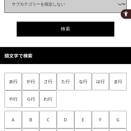
検索
頭文字で検索
あ行
か行
さ行
た行
な行
は行
ま行
や行
ら行
わ行
A
B
C
D
E
F
G