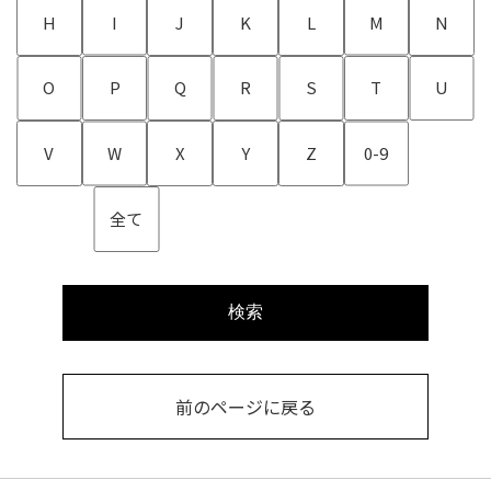
H
I
J
K
L
M
N
O
P
Q
R
S
T
U
V
W
X
Y
Z
0-9
全て
検索
前のページに戻る