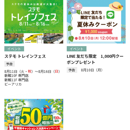
イベント
イベント
ステモ トレインフェス
LINE 友だち限定 1,000円クー
ポンプレゼント
予告
予告
8月10日（月）
8月11日（火・
祝
）～8月16日（
日
）
新館10F 専門店
新館11F 専門店
ビーアリカ