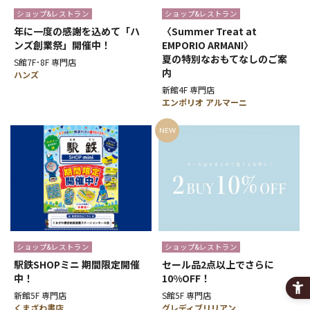
ショップ&レストラン
ショップ&レストラン
年に一度の感謝を込めて「ハ
〈Summer Treat at
ンズ創業祭」開催中！
EMPORIO ARMANI〉
夏の特別なおもてなしのご案
S館7F･8F 専門店
内
ハンズ
新館4F 専門店
エンポリオ アルマーニ
NEW
ショップ&レストラン
ショップ&レストラン
駅鉄SHOPミニ 期間限定開催
セール品2点以上でさらに
中！
10%OFF！
新館5F 専門店
S館5F 専門店
くまざわ書店
グレディブリリアン