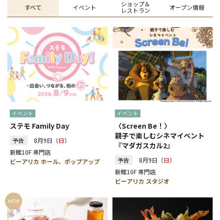
ショップ＆
すべて
イベント
オープン
情報
レストラン
イベント
イベント
ステモ Family Day
〈Screen Be！〉
親子で楽しむシネマイベント
予告
8月9日（
日
）
『マダガスカル2』
新館10F 専門店
予告
8月9日（
日
）
ビーアリカ ホール、ポップアップ
新館10F 専門店
ビーアリカ スタジオ
NEW