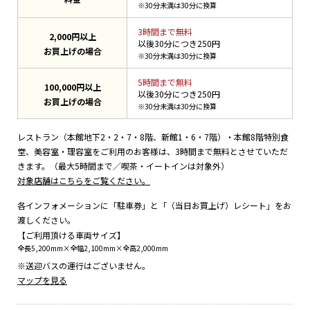
※30分未満は30分に換算
3時間まで無料
2,000円以上
以後30分につき250円
お買上げの場合
※30分未満は30分に換算
5時間まで無料
100,000円以上
以後30分につき250円
お買上げの場合
※30分未満は30分に換算
レストラン（本館地下2・2・7・8階、新館1・6・7階）・本館8階特別食
堂、美容室・理容室をご利用のお客様は、3時間まで無料とさせていただ
きます。（最大5時間まで／喫茶・イートインは対象外）
対象店舗はこちらをご覧ください。
各インフォメーションに「駐車券」と「（当日お買上げ）レシート」をお
渡しください。
【ご利用頂ける車両サイズ】
全長5,200mm×全幅2,100mm×全高2,000mm
※送迎バスの運行はございません。
マップを見る