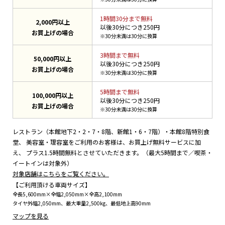
1時間30分まで無料
2,000円以上
以後30分につき250円
お買上げの場合
※30分未満は30分に換算
3時間まで無料
50,000円以上
以後30分につき250円
お買上げの場合
※30分未満は30分に換算
5時間まで無料
100,000円以上
以後30分につき250円
お買上げの場合
※30分未満は30分に換算
レストラン（本館地下2・2・7・8階、新館1・6・7階）・本館8階特別食
堂、
美容室・理容室をご利用のお客様は、お買上げ無料サービスに加
え、
プラス1.5時間無料とさせていただきます。（最大5時間まで／喫茶・
イートインは対象外）
対象店舗はこちらをご覧ください。
【ご利用頂ける車両サイズ】
全長5,600mm×全幅2,050mm×全高2,100mm
タイヤ外幅2,050mm、最大重量2,500kg、最低地上高90mm
マップを見る