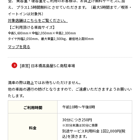
堂、
美容室・理容室をご利用のお客様は、お買上げ無料サービスに加
え、
プラス1.5時間無料とさせていただきます。（最大5時間まで／喫茶・
イートインは対象外）
対象店舗はこちらをご覧ください。
【ご利用頂ける車両サイズ】
全長5,600mm×全幅2,050mm×全高2,100mm
タイヤ外幅2,050mm、最大重量2,500kg、最低地上高90mm
マップを見る
[直営] 日本橋高島屋S.C.南駐車場
満車の際は路上ではお待ちいただけません。
他の車両の通行の妨げとなりますので、ご遠慮いただきますようお願いい
たします。
午前10時～午後8時
ご利用時間
30分につき250円
※30分未満は30分に換算
料金
別途サービス利用料金 1回2,000円(税
込)を頂きます。