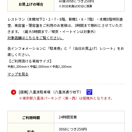
以後30分につき250円
お買上げの場合
※30分未満は30分に換算
レストラン（本館地下2・2・7・8階、新館1・6・7階）・本館8階特別食
堂、美容室・理容室をご利用のお客様は、3時間まで無料とさせていただ
きます。（最大5時間まで／喫茶・イートインは対象外）
対象店舗はこちらをご覧ください。
各インフォメーションに「駐車券」と「（当日お買上げ）レシート」をお
渡しください。
【ご利用頂ける車両サイズ】
全長5,200mm×全幅2,000mm×全高2,100mm
マップを見る
[提携] 八重洲駐車場 （八重洲通り地下）
※東京駅八重洲パーキング（東・西）は提携外となります。
24時間営業
ご利用時間
30分につき250円
料金