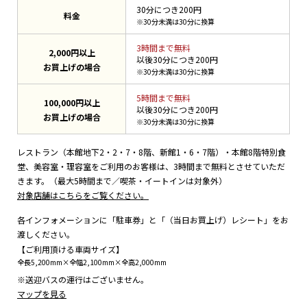
30分につき200円
料金
※30分未満は30分に換算
3時間まで無料
2,000円以上
以後30分につき200円
お買上げの場合
※30分未満は30分に換算
5時間まで無料
100,000円以上
以後30分につき200円
お買上げの場合
※30分未満は30分に換算
レストラン（本館地下2・2・7・8階、新館1・6・7階）・本館8階特別食
堂、美容室・理容室をご利用のお客様は、3時間まで無料とさせていただ
きます。（最大5時間まで／喫茶・イートインは対象外）
対象店舗はこちらをご覧ください。
各インフォメーションに「駐車券」と「（当日お買上げ）レシート」をお
渡しください。
【ご利用頂ける車両サイズ】
全長5,200mm×全幅2,100mm×全高2,000mm
※送迎バスの運行はございません。
マップを見る