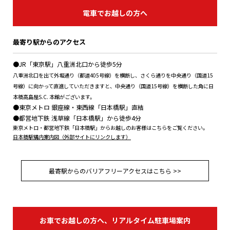
電車でお越しの方へ
最寄り駅からのアクセス
●JR「東京駅」八重洲北口から徒歩5分
八重洲北口を出て外堀通り（都道405号線）を横断し、さくら通りを中央通り（国道15
号線）に向かって直進していただきますと、中央通り（国道15号線）を横断した角に日
本橋高島屋S.C. 本館がございます。
●東京メトロ 銀座線・東西線「日本橋駅」直結
●都営地下鉄 浅草線「日本橋駅」から徒歩4分
東京メトロ・都営地下鉄「日本橋駅」からお越しのお客様はこちらをご覧ください。
日本橋駅構内案内図（外部サイトにリンクします）
最寄駅からのバリアフリーアクセスはこちら >>
お車でお越しの方へ、リアルタイム駐車場案内