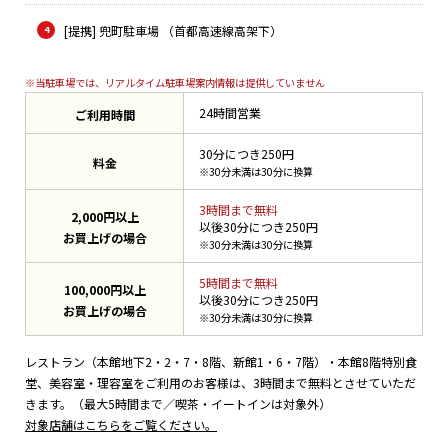
[提携] 兜町駐車場 （首都高速線高架下）
※当駐車場では、リアルタイム駐車場案内情報は提供していません
24時間営業
ご利用時間
30分につき250円
料金
※30分未満は30分に換算
3時間まで無料
2,000円以上
以後30分につき250円
お買上げの場合
※30分未満は30分に換算
5時間まで無料
100,000円以上
以後30分につき250円
お買上げの場合
※30分未満は30分に換算
レストラン（本館地下2・2・7・8階、新館1・6・7階）・本館8階特別食
堂、美容室・理容室をご利用のお客様は、3時間まで無料とさせていただ
きます。（最大5時間まで／喫茶・イートインは対象外）
対象店舗はこちらをご覧ください。