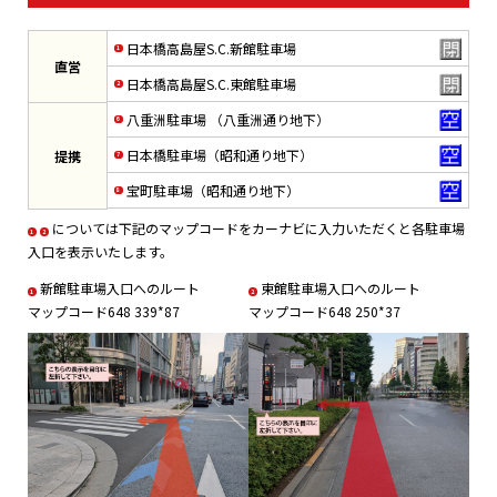
日本橋高島屋S.C.新館駐車場
直営
日本橋高島屋S.C.東館駐車場
八重洲駐車場 （八重洲通り地下）
日本橋駐車場（昭和通り地下）
提携
宝町駐車場（昭和通り地下）
については下記のマップコードをカーナビに入力いただくと各駐車場
1
2
入口を表示いたします。
新館駐車場入口へのルート
東館駐車場入口へのルート
1
2
マップコード648 339*87
マップコード648 250*37