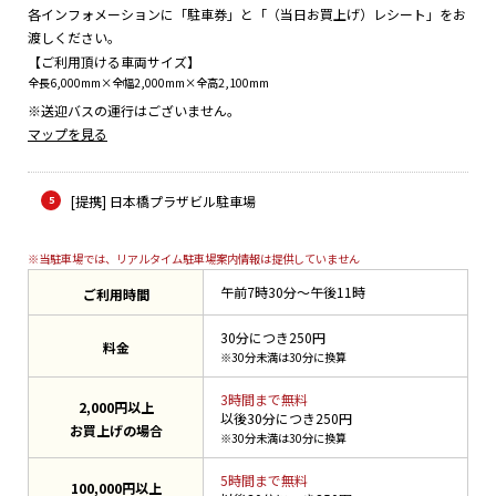
各インフォメーションに「駐車券」と「（当日お買上げ）レシート」をお
渡しください。
【ご利用頂ける車両サイズ】
全長6,000mm×全幅2,000mm×全高2,100mm
※送迎バスの運行はございません。
マップを見る
[提携] 日本橋プラザビル駐車場
※当駐車場では、リアルタイム駐車場案内情報は提供していません
午前7時30分～午後11時
ご利用時間
30分につき250円
料金
※30分未満は30分に換算
3時間まで無料
2,000円以上
以後30分につき250円
お買上げの場合
※30分未満は30分に換算
5時間まで無料
100,000円以上