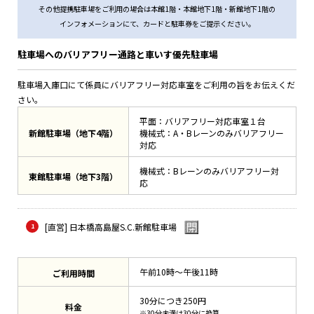
その他提携駐車場をご利用の場合は本館1階・本館地下1階・新館地下1階の
インフォメーションにて、カードと駐車券をご提示ください。
駐車場へのバリアフリー通路と車いす優先駐車場
駐車場入庫口にて係員にバリアフリー対応車室をご利用の旨をお伝えくだ
さい。
平面：バリアフリー対応車室１台
新館駐車場（地下4階）
機械式：A・Bレーンのみバリアフリー
対応
機械式：Bレーンのみバリアフリー対
東館駐車場（地下3階）
応
[直営] 日本橋高島屋S.C.新館駐車場
午前10時～午後11時
ご利用時間
30分につき250円
料金
※30分未満は30分に換算