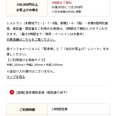
5時間まで無料
100,000円以上
以後30分につき200円
お買上げの場合
※30分未満は30分に換算
レストラン（本館地下2・2・7・8階、新館1・6・7階）・本館8階特別食
堂、美容室・理容室をご利用のお客様は、3時間まで無料とさせていただ
きます。（最大5時間まで／喫茶・イートインは対象外）
対象店舗はこちらをご覧ください。
各インフォメーションに「駐車券」と「（当日お買上げ）レシート」をお
渡しください。
【ご利用頂ける車両サイズ】
全長5,200mm×全幅2,100mm×全高2,000mm
※送迎バスの運行はございません。
マップを見る
[提携] 新京橋駐車場（昭和通り地下）
24時間営業
ご利用時間