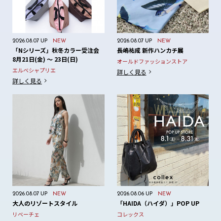
2026.08.07 UP
NEW
2026.08.07 UP
NEW
「Nシリーズ」秋冬カラー受注会
長嶋祐成 新作ハンカチ展
8月21日(金) ～ 23日(日)
オールドファッションストア
エルベシャプリエ
詳しく見る
詳しく見る
2026.08.07 UP
NEW
2026.08.06 UP
NEW
大人のリゾートスタイル
「HAIDA（ハイダ）」POP UP
リベーチェ
コレックス