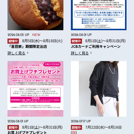
2026.08.05 UP
NEW
2026.08.01 UP
8月5日(水)～8月18日(火)
8月1日(土)～8月31日(月)
開催中
開催中
「喜田家」期間限定出店
JCBカードご利用キャンペーン
詳しく見る
詳しく見る
2026.08.01 UP
2026.07.17 UP
8月1日(土)～8月31日(月)
7月22日(水)～8月16日
開催中
開催中
お買上げプチプレゼント
(
日
)