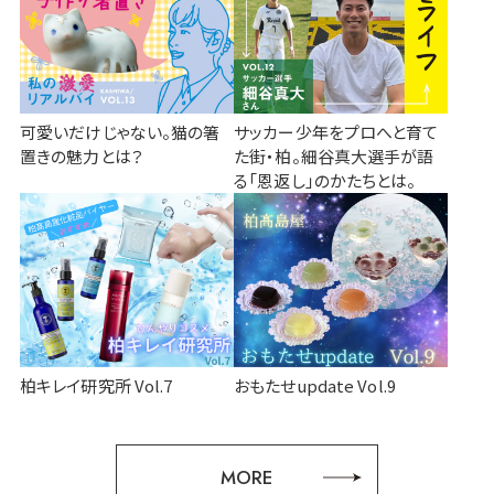
可愛いだけじゃない。猫の箸
サッカー少年をプロへと育て
置きの魅力とは？
た街・柏。細谷真大選手が語
る「恩返し」のかたちとは。
柏キレイ研究所 Vol.7
おもたせupdate Vol.9
MORE