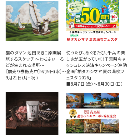
猫のダヤン 池田あきこ原画展
使うたび、めぐるたび、千葉の楽
旅するスケッチ ～わちふぃーる
しさが広がっていく！千葉県キャ
どが生まれる場所～
ッシュレス決済キャンペーン連動
［前売り券販売中］9月9日(水)～
企画「柏タカシマヤ 夏の満喫フ
9月21日(月・ 祝 )
ェスタ 2026」
■8月7日（金）～8月30日（日）