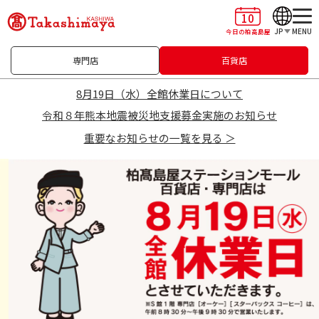
10
JP
MENU
今日の柏高島屋
専門店
百貨店
8月19日（水）全館休業日について
令和８年熊本地震被災地支援募金実施のお知らせ
重要なお知らせの一覧を見る ＞