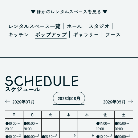
▼ ほかのレンタルスペースを見る ▼
レンタルスペース一覧
ホール
スタジオ
キッチン
ポップアップ
ギャラリー
ブース
スケジュール
2026年08月
2026年07月
2026年09月
07月
日
月
火
水
木
金
土
08月
1
09月
●10:00～
●10:00～
●14:00～
●10:00～
20:00
20:00
16:00
20:00
10月
2
3
4
5
6
7
8
●10:00～
●10:00～
●15:30～
●10:00～
●10:00～