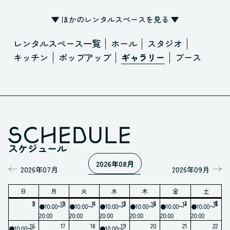
▼ ほかのレンタルスペースを見る ▼
レンタルスペース一覧
ホール
スタジオ
キッチン
ポップアップ
ギャラリー
ブース
スケジュール
2026年08月
2026年07月
2026年09月
07月
日
月
火
水
木
金
土
08月
1
2
3
4
5
6
7
8
9
10
11
12
13
14
15
09月
●10:00～
●10:00～
●10:00～
●10:00～
●10:00～
●10:00～
20:00
20:00
20:00
20:00
20:00
20:00
10月
16
17
18
19
20
21
22
●10:00～
●10:00～