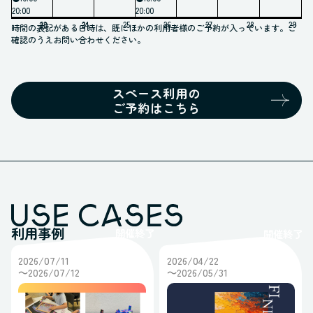
11月
20:00
20:00
12月
23
24
25
26
27
28
29
30
31
時間の表記がある日時は、既にほかの利用者様のご予約が入っています。ご
01月
確認のうえお問い合わせください。
02月
スペース利用の
ご予約はこちら
利用事例
開催終了
開催終了
2026/07/11
2026/04/22
～2026/07/12
～2026/05/31