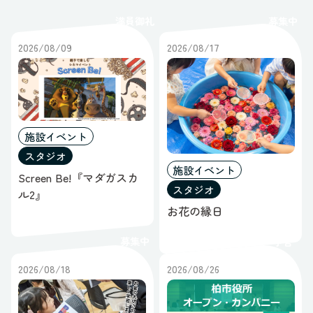
レポート
募集中
満員御礼
ポップアップ
すべてのステータス
ギャラリー
2026/08/09
2026/08/17
オープンスペース
ブース
すべてのスペース
施設イベント
スタジオ
施設イベント
Screen Be!『マダガスカ
スタジオ
ル2』
お花の縁日
募集中
予告
2026/08/18
2026/08/26