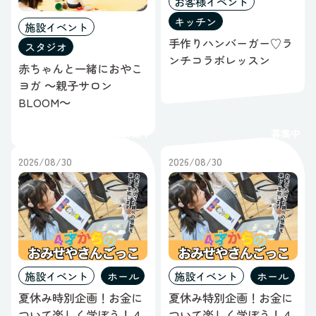
お客様イベント
キッチン
施設イベント
手作りハンバーガー♡ラ
スタジオ
ンチコラボレッスン
赤ちゃんと一緒におやこ
ヨガ ～親子サロン
BLOOM～
募集中
募集中
2026/08/30
2026/08/30
施設イベント
ホール
施設イベント
ホール
夏休み時別企画！お金に
夏休み特別企画！お金に
ついて楽しく学ぼう！４
ついて楽しく学ぼう！４