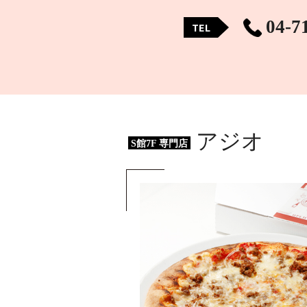
04-7
TEL
アジオ
S館7F 専門店