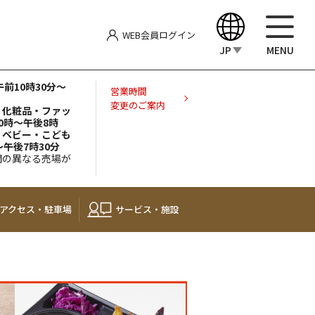
WEB会員
ログイン
JP
MENU
前10時30分～
English
営業時間
変更のご案内
屋 化粧品・ファッ
0時～午後8時
中文（繁體）
屋 ベビー・こども
～午後7時30分
間の異なる売場が
中文（简体）
한국어
アクセス・
駐車場
サービス・施設
Japanese