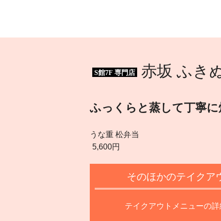
赤坂 ふき
S館7F 専門店
ふっくらと蒸して丁寧に
うな重 松弁当
5,600円
そのほかのテイクア
テイクアウトメニューの詳