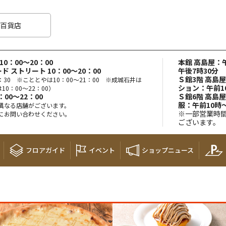
百貨店
0：00～20：00
本館 高島屋：午
ド ストリート 10：00～20：00
午後7時30分
Ｓ館3階 高島
：30 ※こととやは10：00～21：00 ※成城石井は
ション：午前1
10：00～22：00）
00～22：00
Ｓ館6階 高島
服：午前10時
異なる店舗がございます。
※一部営業時
にお問い合わせください。
ございます。
フロア
ガイド
イベント
ショップ
ニュース