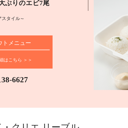
大ぶりのエビ7尾
アスタイル～
ウトメニュー
細はこちら ＞＞
138-6627
・クリエ リーブル