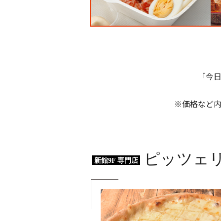
「今
※価格など
ピッツェリ
新館9F 専門店