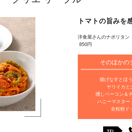
トマトの旨みを
洋食屋さんのナポリタン
850円
そのほかの
揚げなすとほう
ヤリイカと大
燻しベーコン＆チ
ハニーマスタード
全粒粉ドッ
TEL