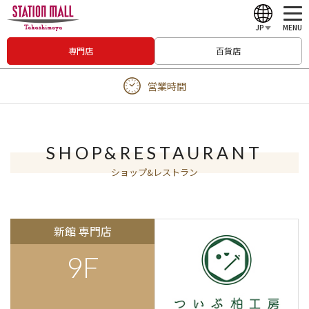
JP
MENU
専門店
百貨店
English
営業時間
中文（繁體）
中文（简体）
한국어
SHOP&RESTAURANT
ショップ&レストラン
Japanese
新館 専門店
9F