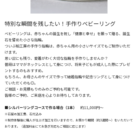
特別な瞬間を残したい！手作りベビーリング
ベビーリングは、赤ちゃんの誕生を祝し「健康と幸せ」を願って贈る、誕生
石を留めた小さな指輪。
ついぶ柏工房の手作り指輪は、赤ちゃん用の小さいサイズでもご制作いただ
けます。
思い出にも残り、愛着がわく大切な指輪を手作りしませんか？
普段はママがネックレスとして身につけ、将来子どもが成人した際にプレゼ
ントするのもおすすめ。
もちろん、お母さんのサイズで作って結婚指輪や記念リングとして身につけ
ていただくのも◎。
ご相談・お見積もりのみのご予約も可能です。
皆様のご予約、ご来店を心よりお待ちしております。
■シルバーリングコースで作る場合（1本）
約11,000円～
※石留め加工費、石代込み
※制作体験後に職人が仕上げ加工を行いますので、お預かり期間（約3週間～）をいただいて
おります。（追加料金にてお急ぎ対応もご相談に応じます）