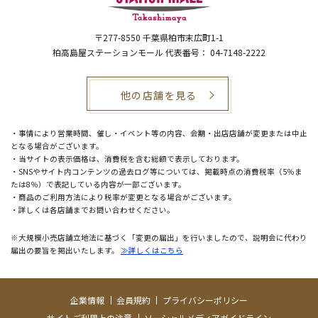
〒277-8550
千葉県柏市末広町1-1
柏高島屋ステーションモール 代表番号： 04-7148-2222
他の店舗を見る
・事情により営業時間、催し・イベント等の内容、会期・出店店舗が変更または中止
となる場合がございます。
・当サイトの表示価格は、消費税を含む総額で表示しております。
・SNSやサイト内コンテンツの過去ログ等については、掲載時点の消費税率（5％ま
たは8％）で表記している内容が一部ございます。
・商品のご利用方法により税率が変更となる場合がございます。
・詳しくは各店舗までお問い合わせください。
※大規模小売店舗立地法に基づく「変更の届出」を行いましたので、説明会に代わり
届出の要旨を掲出いたします。
≫詳しくはこちら
企業情報
会員規約
プライバシーポリシー
サイトご利用上の注意
ソーシャルメディアガイドライン