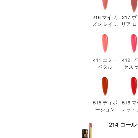
216 マイ カ
217 
ズン レイチ
リア 
ェル
411 エミー
412 
ペタル
セス 
ロー
515 ディボ
516 
ーション
レット
ー
214 コール