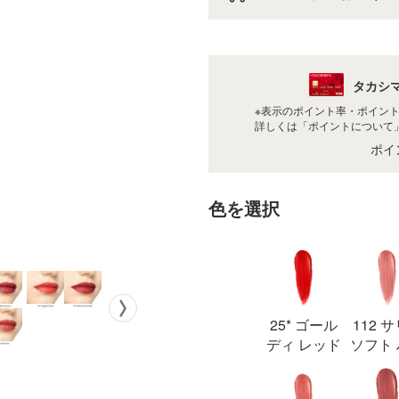
タカシ
※表示のポイント率・ポイン
詳しくは
「ポイントについて
ポイ
色を選択
25* ゴール
112 
ディ レッド
ソフト
ー