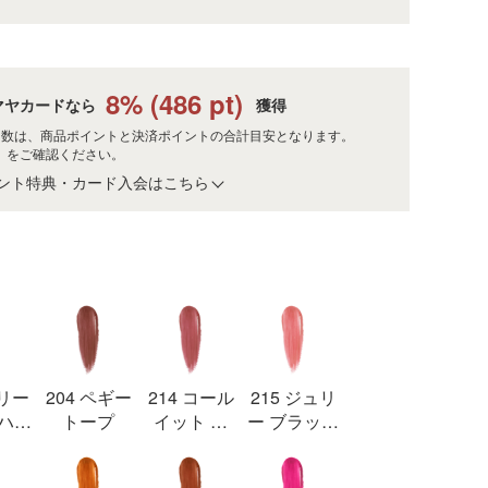
8
% (
486
pt)
マヤカードなら
獲得
ト数は、商品ポイントと決済ポイントの合計目安となります。
」
をご確認ください。
ント特典・カード入会はこちら
サリー
204 ペギー
214 コール
215 ジュリ
 ハニ
トープ
イット ア
ー ブラッシ
デイ
ュ