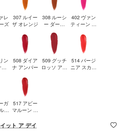
ヴァレ
307 ルイー
308 ルーシ
402 ヴァン
ローズ
ザ オレンジ
ー ダーク
ティーン フ
オレンジ
ューシャ
プリン
508 ダイア
509 グッチ
514 バージ
ナラ
ナ アンバー
ロッソ アン
ニア スカー
ズ
コーラ
レット
マーガ
517 アビー
 ルビ
マルーン レ
ッド
 イット ア デイ