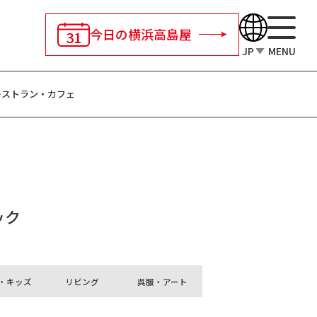
今日の横浜高島屋
31
JP
MENU
レストラン・カフェ
ック
・キッズ
リビング
呉服・アート