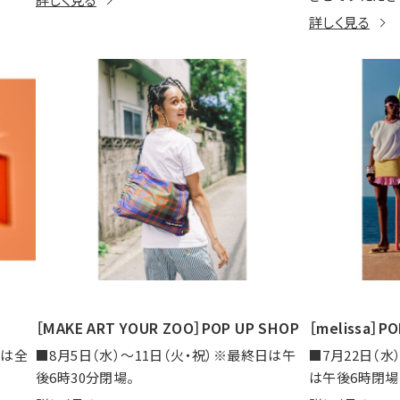
詳しく見る
ン
［MAKE ART YOUR ZOO］POP UP SHOP
［melissa］P
）は全
■8月5日（水）～11日（火・祝）※最終日は午
■7月22日（水
後6時30分閉場。
は午後6時閉場