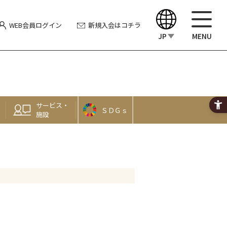
WEB会員
ログイン
新規入会
はコチラ
JP
MENU
English
中文（繁體）
サービス・
ＳＤＧｓ
中文（简体）
施設
한국어
Japanese