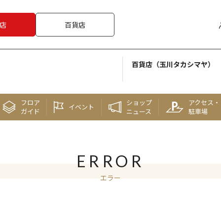
店
百貨店
百貨店（玉川タカシマヤ）
フロア
ショップ
アクセス・
イベント
ガイド
ニュース
駐車場
ERROR
エラー