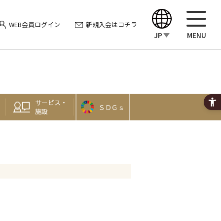
WEB会員
ログイン
新規入会
はコチラ
JP
MENU
English
中文（繁體）
サービス・
ＳＤＧｓ
中文（简体）
施設
한국어
Japanese