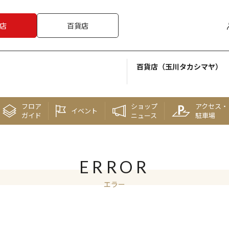
店
百貨店
百貨店（玉川タカシマヤ）
フロア
ショップ
アクセス・
イベント
ガイド
ニュース
駐車場
ERROR
エラー