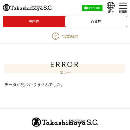
JP
MENU
専門店
百貨店
English
営業時間
中文（繁體）
中文（简体）
한국어
ERROR
エラー
Japanese
データが見つかりませんでした。