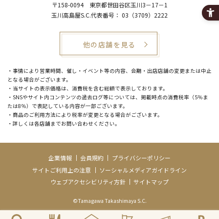
〒158-0094
東京都世田谷区玉川3－17－1
玉川高島屋S.C.代表番号：
03（3709）2222
他の店舗を見る
・事情により営業時間、催し・イベント等の内容、会期・出店店舗の変更または中止
となる場合がございます。
・当サイトの表示価格は、消費税を含む総額で表示しております。
・SNSやサイト内コンテンツの過去ログ等については、掲載時点の消費税率（5％ま
たは8％）で表記している内容が一部ございます。
・商品のご利用方法により税率が変更となる場合がございます。
・詳しくは各店舗までお問い合わせください。
企業情報
会員規約
プライバシーポリシー
サイトご利用上の注意
ソーシャルメディアガイドライン
ウェブアクセシビリティ方針
サイトマップ
©Tamagawa Takashimaya S.C.