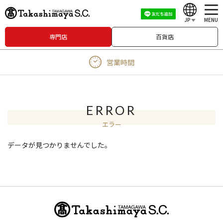
JP
MENU
専門店
百貨店
English
営業時間
中文（繁體）
中文（简体）
한국어
ERROR
エラー
Japanese
データが見つかりませんでした。