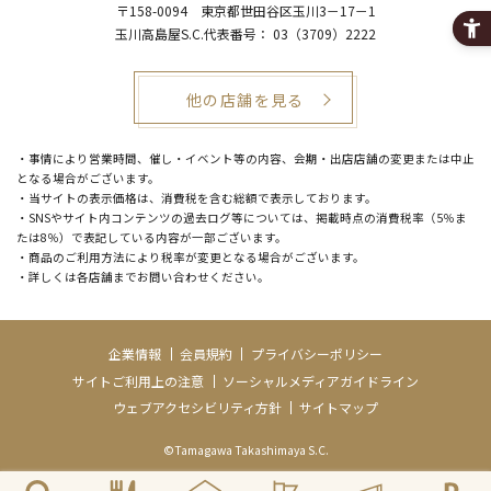
〒158-0094
東京都世田谷区玉川3－17－1
玉川高島屋S.C.代表番号：
03（3709）2222
他の店舗を見る
・事情により営業時間、催し・イベント等の内容、会期・出店店舗の変更または中止
となる場合がございます。
・当サイトの表示価格は、消費税を含む総額で表示しております。
・SNSやサイト内コンテンツの過去ログ等については、掲載時点の消費税率（5％ま
たは8％）で表記している内容が一部ございます。
・商品のご利用方法により税率が変更となる場合がございます。
・詳しくは各店舗までお問い合わせください。
企業情報
会員規約
プライバシーポリシー
サイトご利用上の注意
ソーシャルメディアガイドライン
ウェブアクセシビリティ方針
サイトマップ
©Tamagawa Takashimaya S.C.