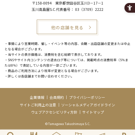
〒158-0094
東京都世田谷区玉川3－17－1
玉川高島屋S.C.代表番号：
03（3709）2222
他の店舗を見る
・事情により営業時間、催し・イベント等の内容、会期・出店店舗の変更または中止
となる場合がございます。
・当サイトの表示価格は、消費税を含む総額で表示しております。
・SNSやサイト内コンテンツの過去ログ等については、掲載時点の消費税率（5％ま
たは8％）で表記している内容が一部ございます。
・商品のご利用方法により税率が変更となる場合がございます。
・詳しくは各店舗までお問い合わせください。
企業情報
会員規約
プライバシーポリシー
サイトご利用上の注意
ソーシャルメディアガイドライン
ウェブアクセシビリティ方針
サイトマップ
©Tamagawa Takashimaya S.C.