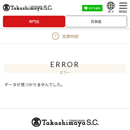
JP
MENU
専門店
百貨店
English
営業時間
中文（繁體）
中文（简体）
한국어
ERROR
エラー
Japanese
データが見つかりませんでした。