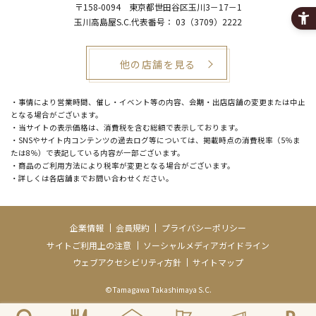
〒158-0094
東京都世田谷区玉川3－17－1
玉川高島屋S.C.代表番号：
03（3709）2222
他の店舗を見る
・事情により営業時間、催し・イベント等の内容、会期・出店店舗の変更または中止
となる場合がございます。
・当サイトの表示価格は、消費税を含む総額で表示しております。
・SNSやサイト内コンテンツの過去ログ等については、掲載時点の消費税率（5％ま
たは8％）で表記している内容が一部ございます。
・商品のご利用方法により税率が変更となる場合がございます。
・詳しくは各店舗までお問い合わせください。
企業情報
会員規約
プライバシーポリシー
サイトご利用上の注意
ソーシャルメディアガイドライン
ウェブアクセシビリティ方針
サイトマップ
©Tamagawa Takashimaya S.C.