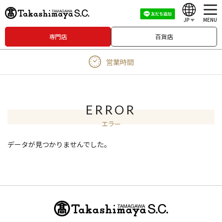
JP
MENU
専門店
百貨店
English
営業時間
中文（繁體）
中文（简体）
한국어
ERROR
エラー
Japanese
データが見つかりませんでした。