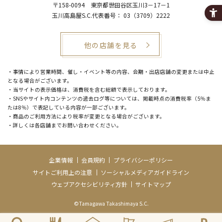
〒158-0094
東京都世田谷区玉川3－17－1
玉川高島屋S.C.代表番号：
03（3709）2222
他の店舗を見る
・事情により営業時間、催し・イベント等の内容、会期・出店店舗の変更または中止
となる場合がございます。
・当サイトの表示価格は、消費税を含む総額で表示しております。
・SNSやサイト内コンテンツの過去ログ等については、掲載時点の消費税率（5％ま
たは8％）で表記している内容が一部ございます。
・商品のご利用方法により税率が変更となる場合がございます。
・詳しくは各店舗までお問い合わせください。
企業情報
会員規約
プライバシーポリシー
サイトご利用上の注意
ソーシャルメディアガイドライン
ウェブアクセシビリティ方針
サイトマップ
©Tamagawa Takashimaya S.C.