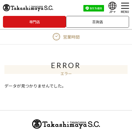
JP
MENU
専門店
百貨店
English
営業時間
中文（繁體）
中文（简体）
한국어
ERROR
エラー
Japanese
データが見つかりませんでした。