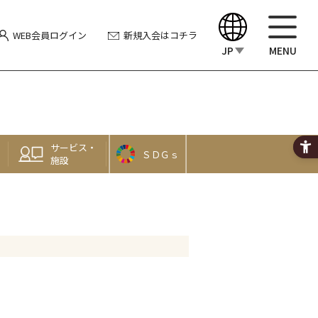
WEB会員
ログイン
新規入会
はコチラ
JP
MENU
English
中文（繁體）
サービス・
ＳＤＧｓ
中文（简体）
施設
한국어
Japanese