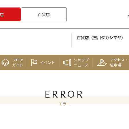
店
百貨店
百貨店（玉川タカシマヤ）
フロア
ショップ
アクセス・
イベント
ガイド
ニュース
駐車場
ERROR
エラー