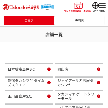
07
JP
MENU
今日の新宿高島屋
（百貨店）
百貨店
専門店
店舗一覧
日本橋高島屋S.C.
岡山店
新宿タカシマヤ タイム
ジェイアール名古屋タ
ズスクエア
カシマヤ
タカシマヤ ゲートタワ
玉川高島屋S.C.
ーモール
いよてつ高島屋（松