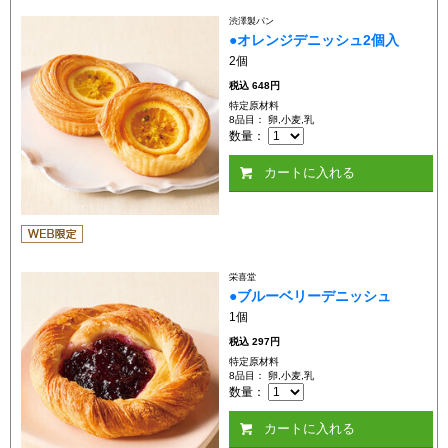
渋澤製パン
●オレンジデニッシュ2個入
2個
税込
648円
特定原材料
8品目： 卵,小麦,乳
数量：
カートに入れる
栄喜堂
●ブルーベリーデニッシュ
1個
税込
297円
特定原材料
8品目： 卵,小麦,乳
数量：
カートに入れる