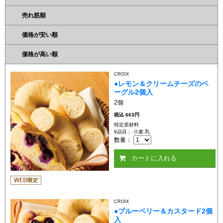
売れ筋順
価格が安い順
価格が高い順
CROIX
●レモン＆クリームチーズのベ
ーグル2個入
2個
税込
663円
特定原材料
8品目： 小麦,乳
数量：
カートに入れる
CROIX
●ブルーベリー＆カスタード2個
入