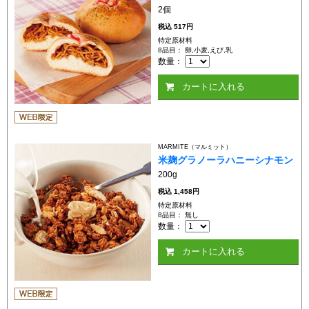
2個
税込
517円
特定原材料
8品目： 卵,小麦,えび,乳
数量：
カートに入れる
MARMITE（マルミット）
米麹グラノーラハニーシナモン
200g
税込
1,458円
特定原材料
8品目： 無し
数量：
カートに入れる