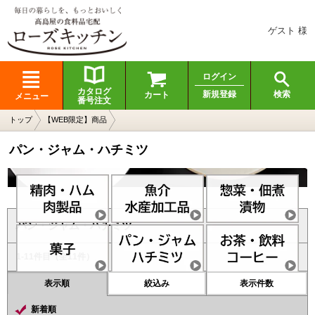
ゲスト 様
ログイン
カタログ
検索
新規登録
カート
メニュー
番号注文
トップ
【WEB限定】商品
パン・ジャム・ハチミツ
パン・ジャム・ハチミツ
1-11
件目（全11件）
表示順
絞込み
表示件数
新着順