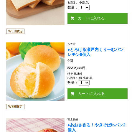
8品目： 小麦,乳
数量：
カートに入れる
八天堂
●とろける瀬戸内くりーむパン
レモン6個入
6個
税込
2,376円
特定原材料
8品目： 卵,小麦,乳
数量：
カートに入れる
富士食品
●あおさ香る！やきそばinパン2
個入