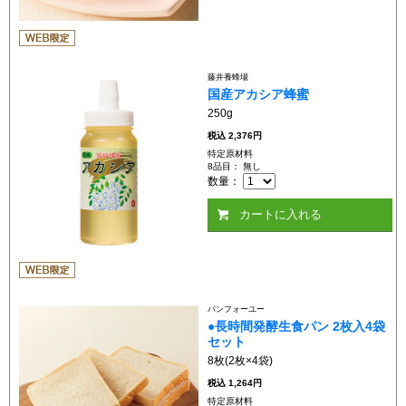
藤井養蜂場
国産アカシア蜂蜜
250g
税込
2,376円
特定原材料
8品目： 無し
数量：
カートに入れる
パンフォーユー
●長時間発酵生食パン 2枚入4袋
セット
8枚(2枚×4袋)
税込
1,264円
特定原材料