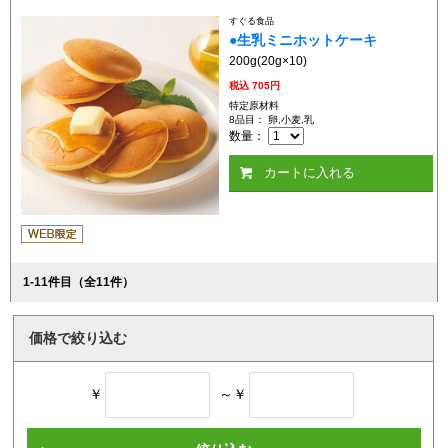
すぐる食品
●生乳ミニホットケーキ
200g(20g×10)
税込
705円
特定原材料
8品目： 卵,小麦,乳
数量：
カートに入れる
1-11
件目（全11件）
価格で絞り込む
￥
～￥