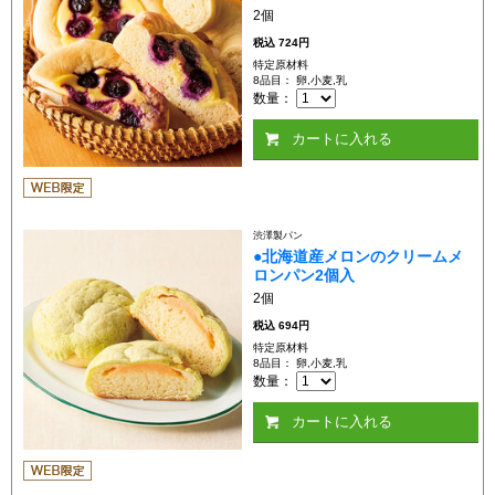
2個
税込
724円
特定原材料
8品目： 卵,小麦,乳
数量：
カートに入れる
渋澤製パン
●北海道産メロンのクリームメ
ロンパン2個入
2個
税込
694円
特定原材料
8品目： 卵,小麦,乳
数量：
カートに入れる