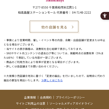
〒277-8550
千葉県柏市末広町1-1
柏高島屋ステーションモール 代表番号： 04-7148-2222
他の店舗を見る
・事情により営業時間、催し・イベント等の内容、会期・出店店舗が変更または中止
となる場合がございます。
・当サイトの表示価格は、消費税を含む総額で表示しております。
・SNSやサイト内コンテンツの過去ログ等については、掲載時点の消費税率（5％ま
たは8％）で表記している内容が一部ございます。
・商品のご利用方法により税率が変更となる場合がございます。
・詳しくは各店舗までお問い合わせください。
※大規模小売店舗立地法に基づく「変更の届出」を行いましたので、説明会に代わり
届出の要旨を掲出いたします。
≫詳しくはこちら
企業情報
会員規約
プライバシーポリシー
サイトご利用上の注意
ソーシャルメディアガイドライン