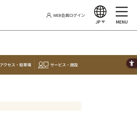
WEB会員
ログイン
JP
MENU
English
中文（繁體）
アクセス・
駐車場
サービス・施設
中文（简体）
한국어
Japanese