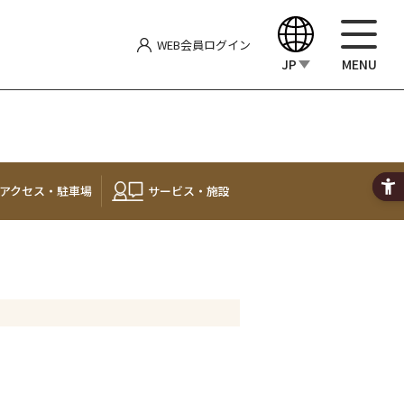
WEB会員
ログイン
JP
MENU
English
中文（繁體）
アクセス・
駐車場
サービス・施設
中文（简体）
한국어
Japanese