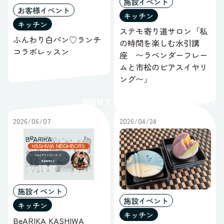
施設イベント
お客様イベント
キッチン
キッチン
ステモ寄り道サロン「私
ふんわり白パン♡ランチ
の時間を楽しむ水引講
コラボレッスン
座 〜ラベンダーフレー
ムと市松のピアスイヤリ
ング〜」
開催終了
開催終了
2026/06/07
2026/04/24
施設イベント
施設イベント
キッチン
キッチン
BeARIKA KASHIWA