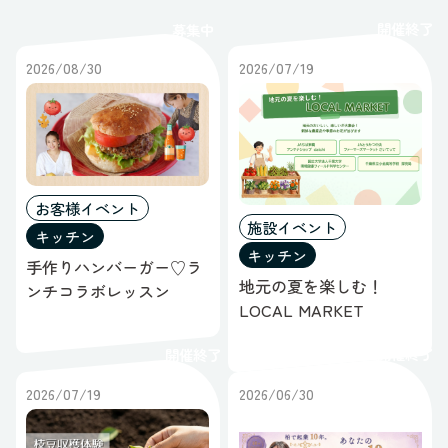
レポート
開催終了
募集中
ポップアップ
すべてのステータス
ギャラリー
2026/08/30
2026/07/19
オープンスペース
ブース
すべてのスペース
お客様イベント
施設イベント
キッチン
キッチン
手作りハンバーガー♡ラ
地元の夏を楽しむ！
ンチコラボレッスン
LOCAL MARKET
開催終了
開催終了
2026/07/19
2026/06/30