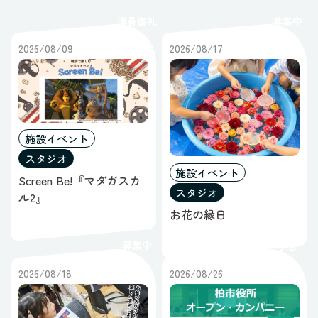
レポート
募集中
満員御礼
ポップアップ
すべてのステータス
ギャラリー
2026/08/09
2026/08/17
オープンスペース
ブース
すべてのスペース
施設イベント
スタジオ
施設イベント
Screen Be!『マダガスカ
スタジオ
ル2』
お花の縁日
募集中
予告
2026/08/18
2026/08/26