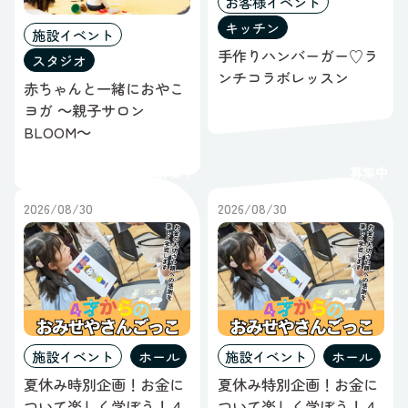
お客様イベント
キッチン
施設イベント
手作りハンバーガー♡ラ
スタジオ
ンチコラボレッスン
赤ちゃんと一緒におやこ
ヨガ ～親子サロン
BLOOM～
募集中
募集中
2026/08/30
2026/08/30
施設イベント
ホール
施設イベント
ホール
夏休み時別企画！お金に
夏休み特別企画！お金に
ついて楽しく学ぼう！４
ついて楽しく学ぼう！４