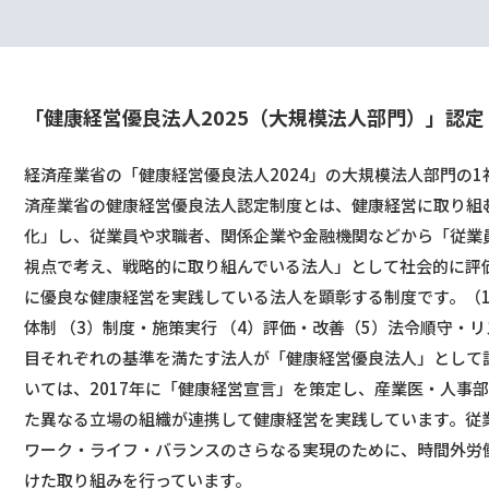
「健康経営優良法⼈2025
（⼤規模法⼈部⾨）」認定
経済産業省の「健康経営優良法⼈2024」の⼤規模法⼈部⾨の
済産業省の健康経営優良法⼈認定制度とは、健康経営に取り組
化」し、従業員や求職者、関係企業や⾦融機関などから「従業
視点で考え、戦略的に取り組んでいる法⼈」として社会的に評
に優良な健康経営を実践している法⼈を顕彰する制度です。（1
体制 （3）制度・施策実⾏ （4）評価・改善（5）法令順守・リ
⽬それぞれの基準を満たす法⼈が「健康経営優良法⼈」として
いては、2017年に「健康経営宣⾔」を策定し、産業医・⼈事
た異なる⽴場の組織が連携して健康経営を実践しています。従
ワーク・ライフ・バランスのさらなる実現のために、時間外労
けた取り組みを⾏っています。