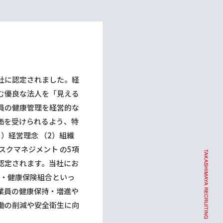
1社に認定されました。経
む優良な法⼈を「⾒える
員の健康管理を経営的な
価を受けられるよう、特
）経営理念 （2）組織
スクマネジメント の5項
認定されます。当社にお
部・健康保険組合といっ
業員の健康保持・増進や
働の削減や安全衛⽣に向