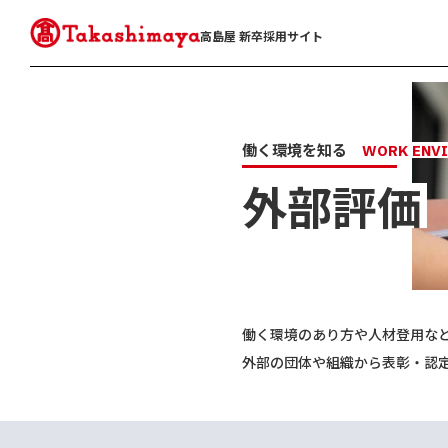
高島屋 新卒採用サイト
働く環境を知る
WORK ENV
外
部
評
価
働く環境のあり方や人材登用な
外部の団体や組織から表彰・認