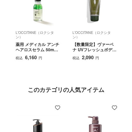
L'OCCITANE（ロクシタ
L'OCCITANE（ロクシタ
L
ン）
ン）
薬用 メディカル アンチ
【数量限定】ヴァーベ
ヘアロスセラム 50mL
ナ UVフレッシュボディ
（ロクシタン アドバン
ローション SPF30/PA+
6,160
2,090
税込
円
税込
円
スト スカルプケア）＜
+++ 50ｍL
医薬部外品＞
このカテゴリの人気アイテム