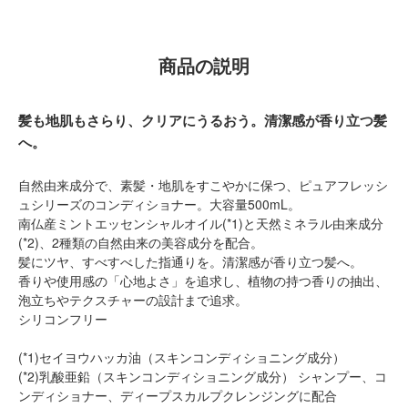
商品の説明
髪も地肌もさらり、クリアにうるおう。清潔感が香り立つ髪
へ。
自然由来成分で、素髪・地肌をすこやかに保つ、ピュアフレッシ
ュシリーズのコンディショナー。大容量500mL。
南仏産ミントエッセンシャルオイル(*1)と天然ミネラル由来成分
(*2)、2種類の自然由来の美容成分を配合。
髪にツヤ、すべすべした指通りを。清潔感が香り立つ髪へ。
香りや使用感の「心地よさ」を追求し、植物の持つ香りの抽出、
泡立ちやテクスチャーの設計まで追求。
シリコンフリー
(*1)セイヨウハッカ油（スキンコンディショニング成分）
(*2)乳酸亜鉛（スキンコンディショニング成分） シャンプー、コ
ンディショナー、ディープスカルプクレンジングに配合