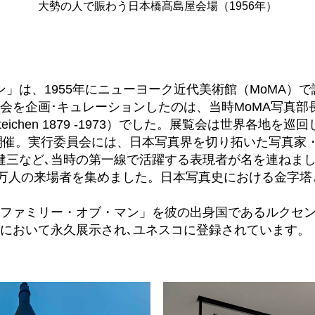
大勢の人で賑わう日本橋髙島屋会場（1956年）
」は、1955年にニューヨーク近代美術館（MoMA）で
会を企画･キュレーションしたのは、当時MoMA写真部
Steichen 1879 -1973）でした。展覧会は世界各地を
で開催。実行委員会には、日本写真界を切り拓いた写真家
健三など､当時の第一線で活躍する表現者が名を連ねまし
0万人の来場者を集めました。日本写真史における金字
ファミリー・オブ・マン」を彼の出身国であるルクセ
において永久展示され､ユネスコに登録されています。