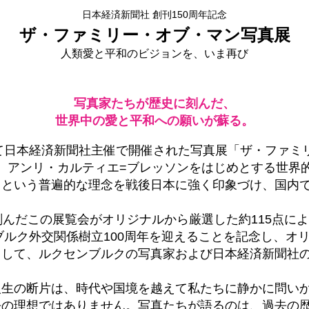
日本経済新聞社 創刊150周年記念
ザ・ファミリー・オブ・マン写真展
人類愛と平和のビジョンを、いま再び
写真家たちが歴史に刻んだ、
世界中の愛と平和への願いが蘇る。
いて日本経済新聞社主催で開催された写真展「ザ・ファミ
、アンリ・カルティエ=ブレッソンをはじめとする世界的
｣という普遍的な理念を戦後日本に強く印象づけ、国内で
刻んだこの展覧会がオリジナルから厳選した約115点に
ンブルク外交関係樹立100周年を迎えることを記念し、オ
として、ルクセンブルクの写真家および日本経済新聞社
人生の断片は、時代や国境を越えて私たちに静かに問い
去の理想ではありません。写真たちが語るのは、過去の