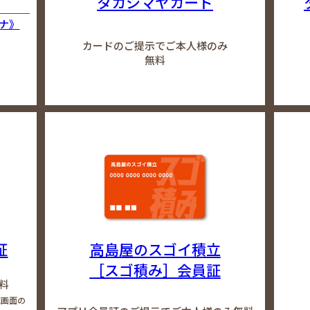
タカシマヤカード
ナ》
カードのご提示でご本人様のみ
無料
証
高島屋のスゴイ積立
［スゴ積み］会員証
料
認画面の