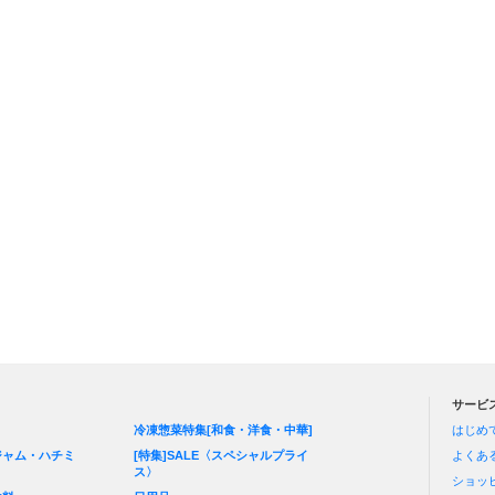
サービ
冷凍惣菜特集[和食・洋食・中華]
はじめ
ジャム・ハチミ
[特集]SALE〈スペシャルプライ
よくあ
ス〉
ショッ