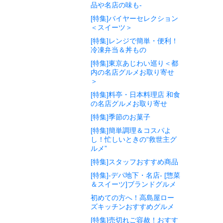
品や名店の味も-
[特集]バイヤーセレクション
＜スイーツ＞
[特集]レンジで簡単・便利！
冷凍弁当＆丼もの
[特集]東京あじわい巡り＜都
内の名店グルメお取り寄せ
＞
[特集]料亭・日本料理店 和食
の名店グルメお取り寄せ
[特集]季節のお菓子
[特集]簡単調理＆コスパよ
し！忙しいときの“救世主グ
ルメ”
[特集]スタッフおすすめ商品
[特集]-デパ地下・名店- [惣菜
＆スイーツ]ブランドグルメ
初めての方へ！高島屋ロー
ズキッチンおすすめグルメ
[特集]売切れご容赦！おすす