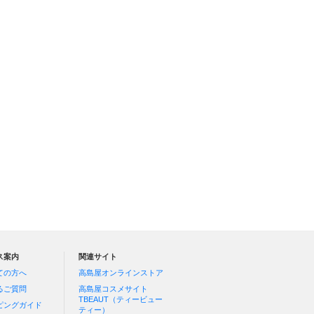
ス案内
関連サイト
ての方へ
高島屋オンラインストア
るご質問
高島屋コスメサイト
TBEAUT（ティービュー
ピングガイド
ティー）