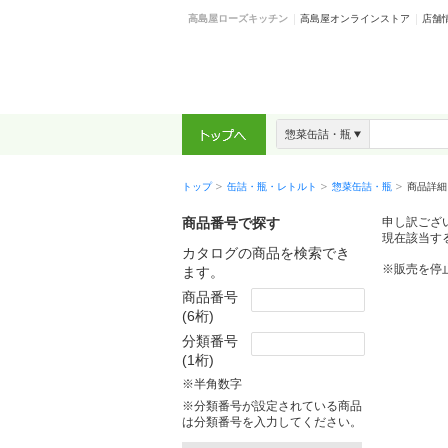
高島屋ローズキッチン
高島屋オンラインストア
店舗
惣菜缶詰・瓶
トップ
缶詰・瓶・レトルト
惣菜缶詰・瓶
商品詳細
商品番号で探す
申し訳ござ
現在該当す
カタログの商品を検索でき
※販売を停
ます。
商品番号
(6桁)
分類番号
(1桁)
※半角数字
※分類番号が設定されている商品
は分類番号を入力してください。