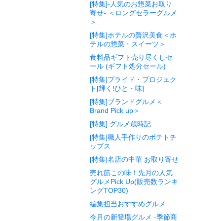
[特集]-人気のお惣菜お取り
寄せ- ＜ロングセラーグルメ
＞
[特集]ホテルの贅沢美食＜ホ
テルの惣菜・スイーツ＞
食料品ギフト売り尽くしセ
ール (ギフト処分セール)
[特集]プライド・プロジェク
ト[輝く!ひと・味]
[特集]ブランドグルメ＜
Brand Pick up＞
[特集] グルメ歳時記
[特集]職人手作りのポテトチ
ップス
[特集]名店の中華 お取り寄せ
売れ筋この味！先月の人気
グルメPick Up(販売数ランキ
ングTOP30)
編集担当おすすめグルメ
今月の新登場グルメ -季節商