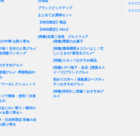
飲料
日用品
カタロ
ブランドピックアップ
カタロ
ト
まとめてお買得セット
【WEB限定】商品
【WEB限定】SALE
[特集]全国ご当地 グルメフェア
店の中華 お取り寄せ
[特集]季節のお菓子
の味！先月の人気グルメ
[特集]簡単調理＆コスパよし！忙
Up(販売数ランキング
しいときの“救世主グルメ”
[特集]スタッフおすすめ商品
おすすめグルメ
[特集]-デパ地下・名店- [惣菜＆ス
登場グルメ -季節商品や
イーツ]ブランドグルメ
も-
初めての方へ！高島屋ローズキッ
バイヤーセレクション＜ス
チンおすすめグルメ
[特集]売切れご容赦！おすすめグ
レンジで簡単・便利！冷凍
ルメ
もの
東京あじわい巡り＜都内の
メお取り寄せ＞
料亭・日本料理店 和食の名
お取り寄せ