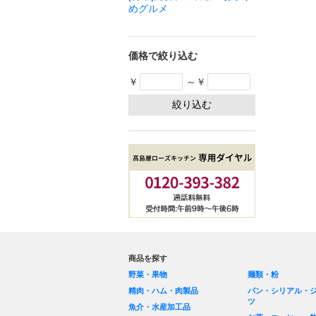
めグルメ
価格で絞り込む
￥
～￥
商品を探す
野菜・果物
麺類・粉
精肉・ハム・肉製品
パン・シリアル・
ツ
魚介・水産加工品