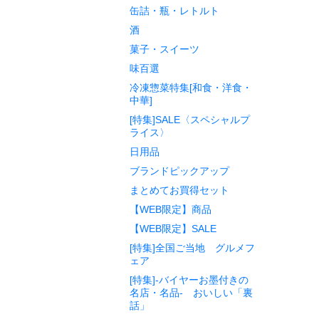
缶詰・瓶・レトルト
酒
菓子・スイーツ
味百選
冷凍惣菜特集[和食・洋食・
中華]
[特集]SALE〈スペシャルプ
ライス〉
日用品
ブランドピックアップ
まとめてお買得セット
【WEB限定】商品
【WEB限定】SALE
[特集]全国ご当地 グルメフ
ェア
[特集]-バイヤーお墨付きの
名店・名品- おいしい「裏
話」