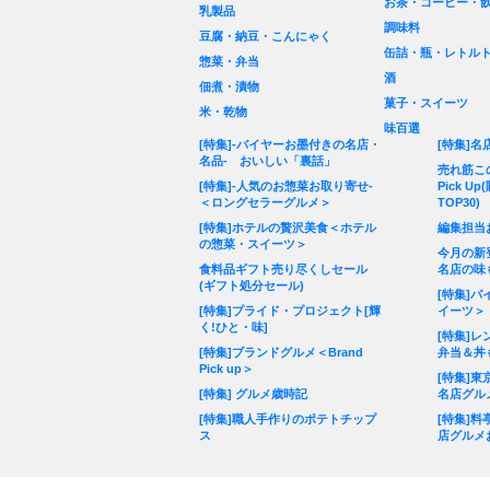
お茶・コーヒー・
乳製品
調味料
豆腐・納豆・こんにゃく
缶詰・瓶・レトル
惣菜・弁当
酒
佃煮・漬物
菓子・スイーツ
米・乾物
味百選
[特集]-バイヤーお墨付きの名店・
[特集]名
名品- おいしい「裏話」
売れ筋こ
[特集]-人気のお惣菜お取り寄せ-
Pick 
＜ロングセラーグルメ＞
TOP30)
[特集]ホテルの贅沢美食＜ホテル
編集担当
の惣菜・スイーツ＞
今月の新
食料品ギフト売り尽くしセール
名店の味
(ギフト処分セール)
[特集]
[特集]プライド・プロジェクト[輝
イーツ＞
く!ひと・味]
[特集]
[特集]ブランドグルメ＜Brand
弁当＆丼
Pick up＞
[特集]
[特集] グルメ歳時記
名店グル
[特集]職人手作りのポテトチップ
[特集]
ス
店グルメ