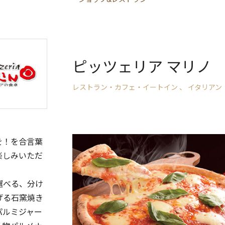
ピッツェリア マリノ
レストラン・カフェ・イートイン 、 イタリアン
を！を合言葉
楽しみいただ
選べる、分け
げる石窯焼き
パルミジャー