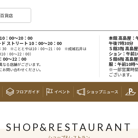
百貨店
0：00～20：00
本館 高島屋：午
ド ストリート 10：00～20：00
午後7時30分
Ｓ館3階 高島
：30 ※こととやは10：00～21：00 ※成城石井は
ション：午前1
10：00～22：00）
00～22：00
Ｓ館6階 高島
服：午前10時
異なる店舗がございます。
※一部営業時
にお問い合わせください。
ございます。
フロア
ガイド
イベント
ショップ
ニュース
SHOP&RESTAURANT
ショップ&レストラン