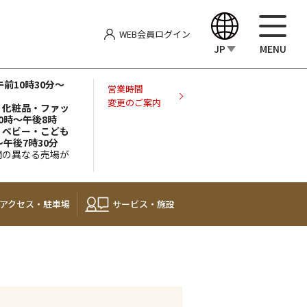
WEB会員
ログイン
JP
MENU
前10時30分～
English
営業時間
変更のご案内
屋 化粧品・ファッ
0時～午後8時
中文（繁體）
屋 ベビー・こども
～午後7時30分
間の異なる売場が
中文（简体）
한국어
アクセス・
駐車場
サービス・施設
Japanese