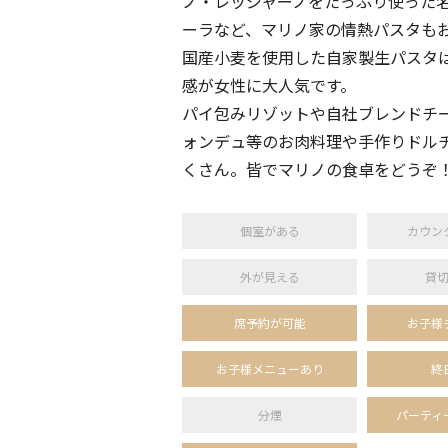
ノ・レッジャーノをたっぷり使った
ーラなど、マリノ家の情熱パスタも
国産小麦を使用した自家製生パスタ
感が女性に大人気です。
パイ包みリゾットや自社ブレンドチ
ォンデュ等のお肉料理や手作りドル
くさん。皆でマリノの食卓をどうぞ
個室がある
カウン
外が見える
貸
席予約が可能
お子様
お子様メニューあり
終
分煙
パーティ