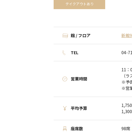
テイクアウトあり
館 / フロア
新館9
TEL
04-7
11：
（ラス
営業時間
※予
※営
1,7
平均予算
1,3
座席数
98席