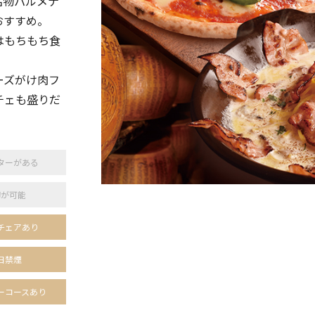
名物パルメナ
おすすめ。
はもちもち食
ーズがけ肉フ
チェも盛りだ
！
ターがある
切が可能
チェアあり
日禁煙
ーコースあり