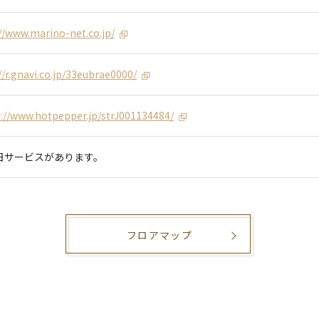
//www.marino-net.co.jp/
//r.gnavi.co.jp/33eubrae0000/
://www.hotpepper.jp/strJ001134484/
日サービスがあります。
フロアマップ