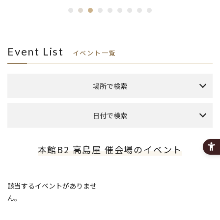
Event List
イベント一覧
場所で検索
全館
日付で検索
S館4F 専門店 特設会場
S館4F 専門店 吹抜け特設会場
本日のイベント
今月のイベント
来月のイベント
本館B2 高島屋 催会場のイベント
S館4F 専門店 ギャザリングスペース
2026年 8月
S館7F 専門店 連絡通路脇特設会場
日
月
火
水
木
金
土
新館10F 専門店
1
該当するイベントがありませ
新館11F 専門店
6
2
3
4
5
7
8
ん。
9
10
11
12
13
14
15
本館B2 高島屋 催会場
16
17
18
19
20
21
22