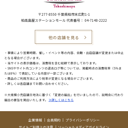
〒277-8550
千葉県柏市末広町1-1
柏高島屋ステーションモール 代表番号： 04-7148-2222
他の店舗を見る
・事情により営業時間、催し・イベント等の内容、会期・出店店舗が変更または中止
となる場合がございます。
・当サイトの表示価格は、消費税を含む総額で表示しております。
・SNSやサイト内コンテンツの過去ログ等については、掲載時点の消費税率（5％ま
たは8％）で表記している内容が一部ございます。
・商品のご利用方法により税率が変更となる場合がございます。
・詳しくは各店舗までお問い合わせください。
※大規模小売店舗立地法に基づく「変更の届出」を行いましたので、説明会に代わり
届出の要旨を掲出いたします。
≫詳しくはこちら
企業情報
会員規約
プライバシーポリシー
サイトご利用上の注意
ソーシャルメディアガイドライン