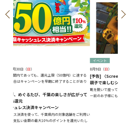
イベント
8月9日（
日
）
（50億円）に達する
[予告] 〈Screen Be！〉
終了することがあり
親子で楽しむシネマイベント『マダガスカル2』
靴を脱いで座って観られる親子向け映画の上映会。映画館デ
の楽しさが広がって
ー前のお子様にも♪
ン
の対象店舗をご利用い
ポイントを還元いたし