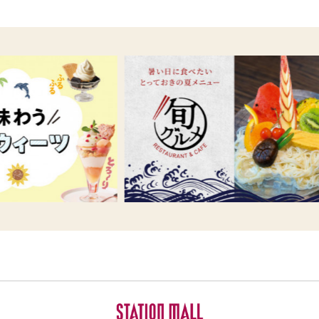
本館3F 高島屋 特設会場
23
24
25
26
27
28
29
全件表示
30
31
～
絞り込む