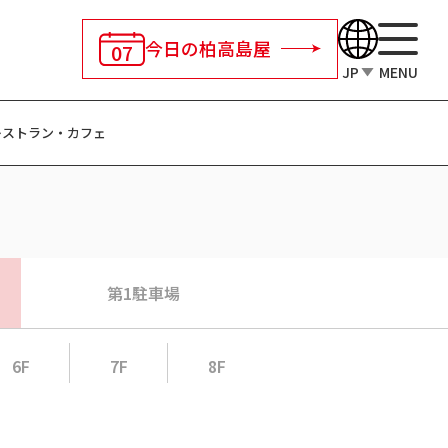
今日の柏高島屋
07
JP
MENU
レストラン・
カフェ
第1駐車場
6F
7F
8F