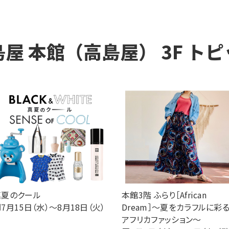
島屋
本館（高島屋）
3F
トピ
真夏のクール
本館3階 ふらり［African
7月15日（水）～8月18日（火）
Dream］～夏をカラフルに彩
アフリカファッション～