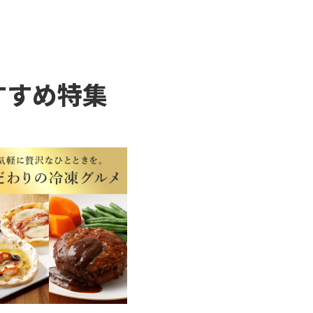
）
■8月5日（水）～11日
すすめ特集