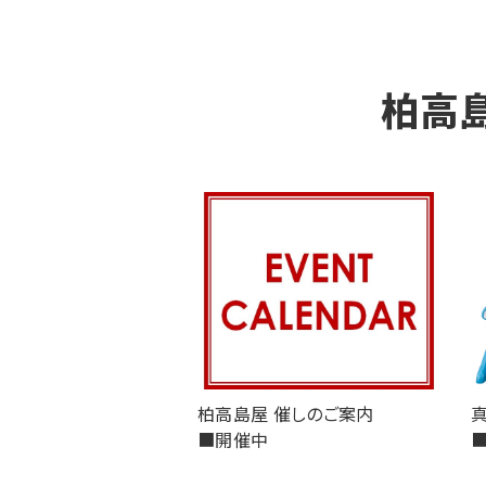
柏高
柏高島屋 催しのご案内
■開催中
■