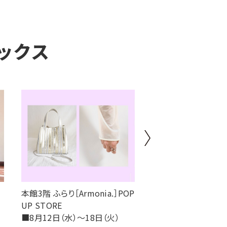
ックス
本館3階 ふらり［Armonia.］POP
本館3階 ふらり［レリア
る
UP STORE
アンプラスハウス］サ
■8月12日（水）～18日（火）
ャルセール