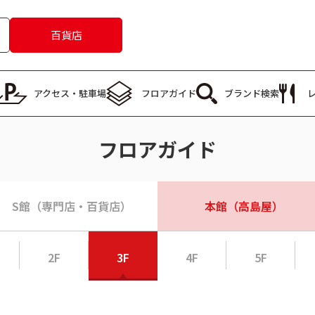
百貨店
アクセス・
駐車場
フロア
ガイド
ブランド
検索
フロアガイド
S館（専門店・百貨店）
本館（高島屋）
2F
3F
4F
5F