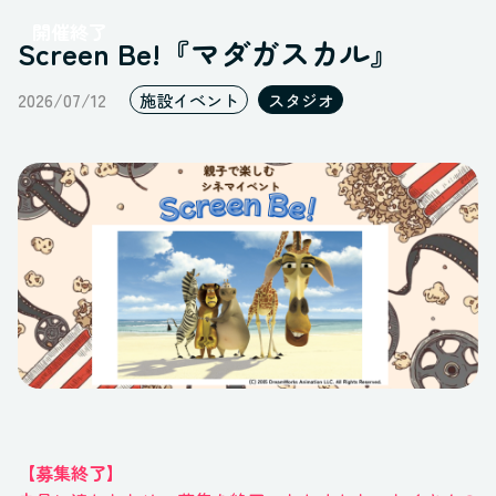
レポート
開催終了
ポップアップ
Screen Be!『マダガスカル』
すべてのステータス
ギャラリー
2026/07/12
施設イベント
スタジオ
オープンスペース
ブース
すべてのスペース
【募集終了】