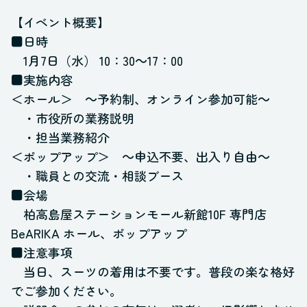
【イベント概要】
■日時
1月7日（水） 10
：
30～17
：
00
■実施内容
＜ホール＞ ～予約制、オンライン参加可能～
・市役所の業務説明
・担当業務紹介
＜ポップアップ＞ ～申込不要、出入り自由～
・職員との交流・相談ブース
■会場
柏高島屋ステーションモール新館10F 専門店
BeARIKA ホール、ポップアップ
■注意事項
当日、スーツの着用は不要です。普段の楽な格好
でご参加ください。