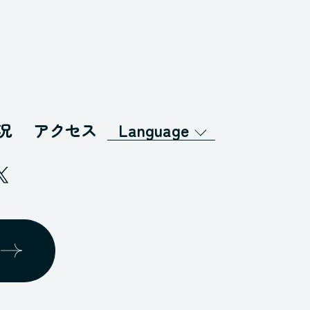
況
アクセス
Language
English
日本語
繁体字
簡体字
한글