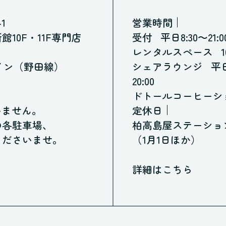
1
営業時間
10F・11F専門店
受付
平日8:30～21:
レンタルスペース
1
イン（野田線）
シェアラウンジ
平日
20:00
ドトールコーヒーシ
いません。
定休日
の各駐車場、
柏高島屋ステーショ
くださいませ。
（1月1日ほか）
詳細はこちら