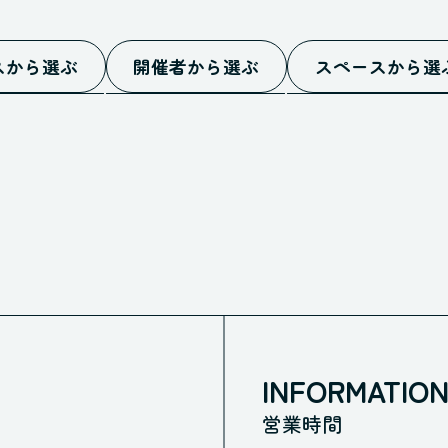
スから選ぶ
開催者から選ぶ
スペースから選
施設イベント
ホール
中
お客様イベント
スタジオ
中
すべての開催者
キッチン
礼
ポップアップ
了
ギャラリー
ト
オープンスペー
テータス
ブース
すべてのスペー
INFORMATIO
営業時間