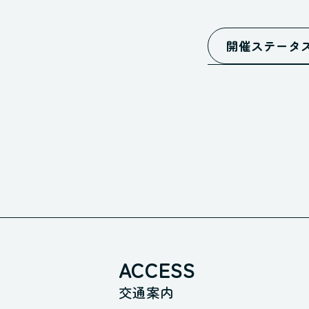
開催ステータ
予告
募集
開催
満員御
開催終
レポー
すべてのス
ACCESS
交通案内