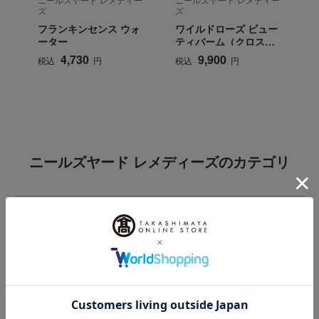
ズ
ズ
フランキンセンス ウォ
ワイルドローズ ビュー
ーター
ティバーム（クロスな
し・個装箱なし）
4,730
9,900
税込
円
税込
円
ニールズヤード レメディーズのカテゴリ
スキンケア
ベースメイク
ボディケア
フレグランス
アクセサリー・ツール