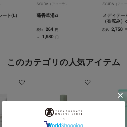
）
AYURA（アユーラ）
AYURA（アユ
ート(L)
蓬香草湯α
メディテー
（香涼み）
264
2,750
税込
円
税込
1,980
～
円
このカテゴリの人気アイテム