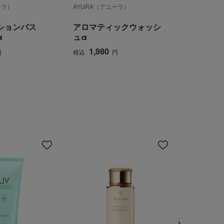
ーラ）
AYURA（アユーラ）
AYURA（
ションバス
アロマティックウォッシ
【数量限
α
ュα
ンセント
1,980
5,50
円
税込
円
税込