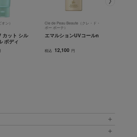
ルビオン）
Cle de Peau Beaute（クレ・ド・
Flora Noti
ポー ボーテ）
ーラノーテ
ト）
V カット シル
エマルションUVコールn
【数量限
ル ボディ
ーティス
ート ク
12,100
3,30
円
税込
円
税込
ンフォー
ル