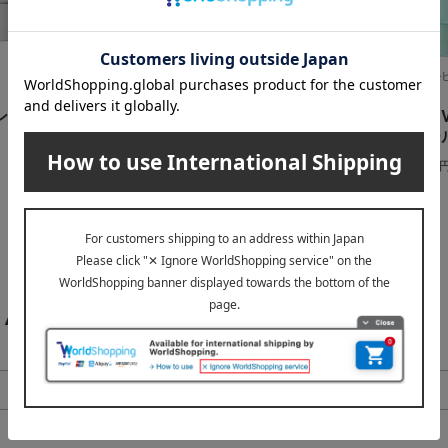
）
athletia（アスレティア）
ALBION（ア
グ デイ ク
スキンプロテクション UV
スーパー U
ボディミスト
キーフィー
4,400
3,630
税込
円
税込
AYURA（アユーラ）のカテゴリ