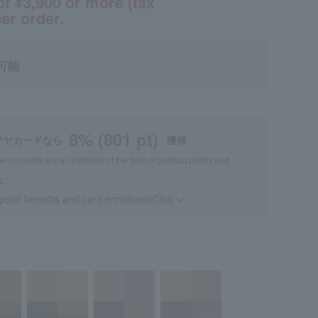
of ¥3,900 or more (tax
er order.
可能
8
% (
801
pt)
マヤカードなら
獲得
 of points are an estimate of the total of product points and
s."
 point benefits and card enrollmentClick
​ ​