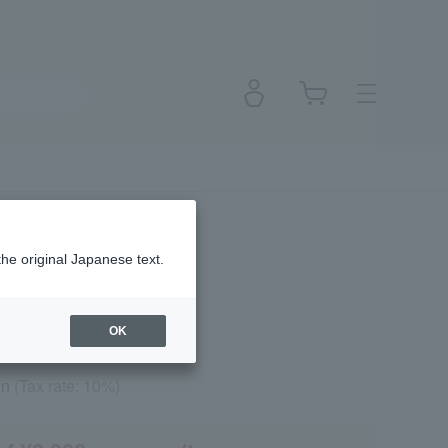
ch
the original Japanese text.
OK
en
(Tax rate: 10%)