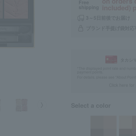
on orders 
Free
included) p
shipping
3～5日前後でお届け
ブランド手提げ袋対応
タカシ
*The displayed point rate and number
payment points.
For details, please see
"About Point
Click here for
Select a color