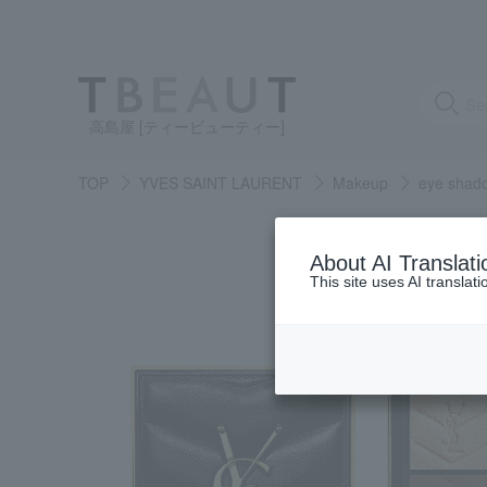
高島屋 [ティービューティー]
TOP
YVES SAINT LAURENT
Makeup
eye shad
About AI Translati
This site uses AI translat