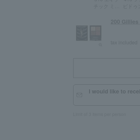
チック ミラ
ビドゥ
ージュ
ィス
200 Gillie
tax included
I would like to rec
Limit of 3 items per person