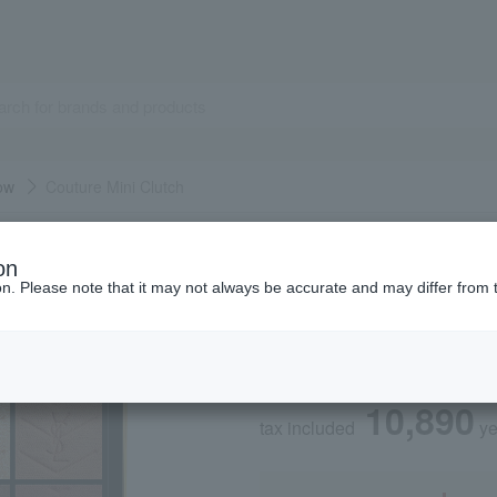
ow
Couture Mini Clutch
YVES SAINT LAURENT
on
Couture Mini Clut
ion. Please note that it may not always be accurate and may differ from 
Social Gifts
10,890
tax included
y