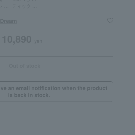
ン ウ
ティック パ
パー
ープル
s Dream
10,890
yen
Out of stock
eive an email notification when the product
is back in stock.