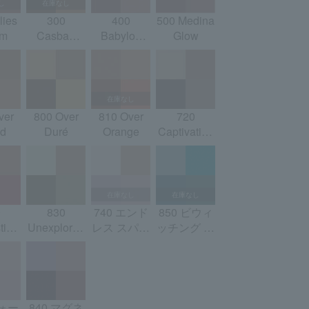
lies
300
400
500 Medina
am
Casbah
Babylon
Glow
Spices
Roses
ver
800 Over
810 Over
720
d
Duré
Orange
Captivating
Dunes
0
830
740 エンド
850 ビウィ
tic
Unexplored
レス スパー
ッチング タ
dh
Garden
ク
ーコイズ
【数量限
定】
フォー
840 マグネ