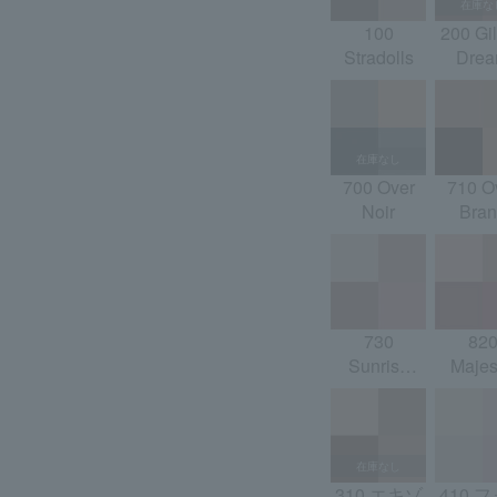
100
200 Gil
Stradolls
Dre
700 Over
710 O
Noir
Bran
730
82
Sunrise
Majes
Safari
Riya
310 エキゾ
410 