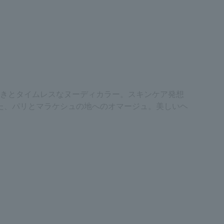
めきとタイムレスなヌーディカラー。スキンケア発想
た、パリとマラケシュの地へのオマージュ。美しいヘ