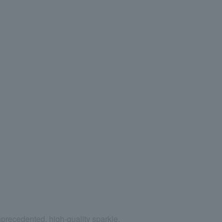
unprecedented, high-quality sparkle.