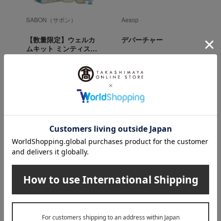
SABON（サボン）
Aesop
H
【数量限定】ウェルカ
デパーチャー
ムキット ミンティスパ
ーク･ユズ
4,070
8,250
税込
円
税込
円
AYURA（アユーラ）のカテゴリ
スキンケア
ベースメイク
ボディケア
ヘアケア