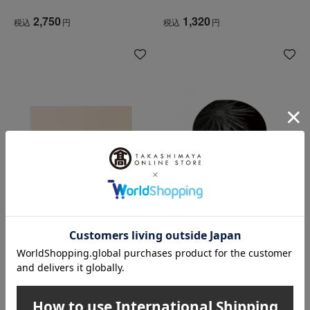
デーション ケース（別売りケ
2,750
1,320
税込
円
税込
円
ース）
POLA（ポーラ）
POLA（ポーラ）
ディエム クルール カラーブレ
B.A フィニッシングパウダー
ンドファンデーションケース
ケース
N
1,320
2,750
税込
円
税込
円