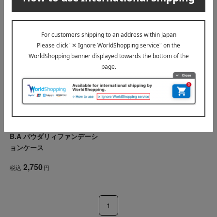
POLA（ポーラ）
B.A パウダリィファンデーシ
ョンケース
2,750
税込
円
1