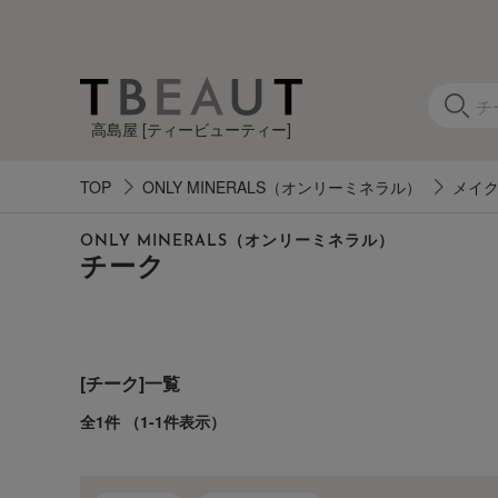
高島屋 [ティービューティー]
TOP
ONLY MINERALS（オンリーミネラル）
メイ
カ
ONLY MINERALS（オンリーミネラル）
テ
チーク
ゴ
リ
[チーク]一覧
す
べ
全1件
（1-1件表示）
て
の
ア