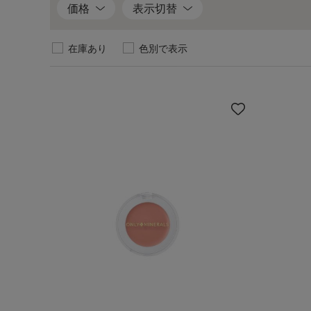
イ
価格
表示切替
テ
ム
在庫あり
色別で表示
を
見
る